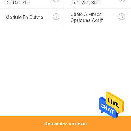
De 10G XFP
De 1.25G SFP
CONTRÔLE
Câble À Fibres 
Module En Cuivre
Optiques Actif
DE
QUALITÉ
CONTACTEZ-
NOUS
NOUVELLES
DEMANDEZ
UNE
CITATION
Demandez un devis