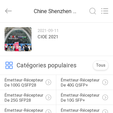
Fivision
Digital
Technology
Chine Shenzhen Fivision Digital Technology Co.,Ltd nouvelles de la société
Co.,Ltd.
All
Rights
Reserved.
Developed
MAISON
by
2021-09-11
ECER
CIOE 2021
PRODUITS
AU
Catégories populaires
Tous
SUJET
DE
Émetteur-Récepteur 
Émetteur-Récepteur 
NOUS
De 100G QSFP28
De 40G QSFP+
Émetteur-Récepteur 
Émetteur-Récepteur 
VISITE
De 25G SFP28
De 10G SFP+
D'USINE
Émetteur-Récepteur 
Émetteur-Récepteur 