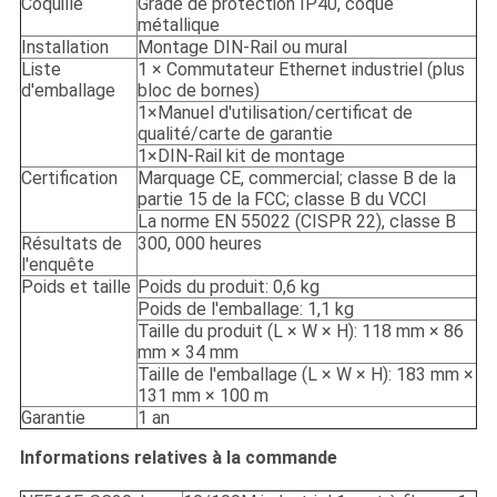
Coquille
Grade de protection IP40, coque
métallique
Installation
Montage DIN-Rail ou mural
Liste
1 × Commutateur Ethernet industriel (plus
d'emballage
bloc de bornes)
1×Manuel d'utilisation/certificat de
qualité/carte de garantie
1×DIN-Rail kit de montage
Certification
Marquage CE, commercial; classe B de la
partie 15 de la FCC; classe B du VCCI
La norme EN 55022 (CISPR 22), classe B
Résultats de
300, 000 heures
l'enquête
Poids et taille
Poids du produit: 0,6 kg
Poids de l'emballage: 1,1 kg
Taille du produit (L × W × H): 118 mm × 86
mm × 34 mm
Taille de l'emballage (L × W × H): 183 mm ×
131 mm × 100 m
Garantie
1 an
Informations relatives à la commande