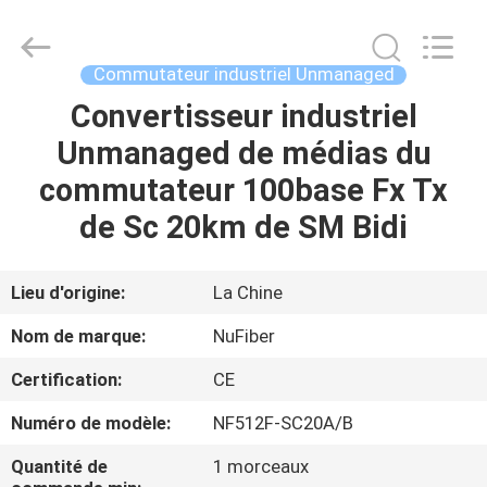
Fivision
Digital
Technology
Co.,Ltd.
All
Commutateur industriel Unmanaged
Rights
Reserved.
Developed
Convertisseur industriel
MAISON
by
ECER
Unmanaged de médias du
PRODUITS
commutateur 100base Fx Tx
de Sc 20km de SM Bidi
AU
SUJET
Lieu d'origine:
La Chine
DE
Nom de marque:
NuFiber
NOUS
Certification:
CE
Numéro de modèle:
NF512F-SC20A/B
VISITE
D'USINE
Quantité de
1 morceaux