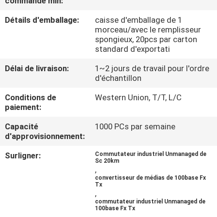
commande min:
Détails d'emballage:
caisse d'emballage de 1
CONTRÔLE
morceau/avec le remplisseur
DE
spongieux, 20pcs par carton
standard d'exportati
QUALITÉ
Délai de livraison:
1~2 jours de travail pour l'ordre
d'échantillon
CONTACTEZ-
Conditions de
Western Union, T/T, L/C
NOUS
paiement:
Capacité
1000 PCs par semaine
NOUVELLES
d'approvisionnement:
Surligner:
Commutateur industriel Unmanaged de
Sc 20km
DEMANDEZ
,
convertisseur de médias de 100base Fx
UNE
Tx
,
CITATION
commutateur industriel Unmanaged de
100base Fx Tx