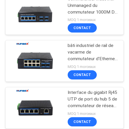
Unmanaged du
commutateur 1000M Din
Rail Ethernet de
MOQ:1 morceaux
protection contre la
CONTACT
foudre
bâti industriel de rail de
vacarme de
commutateur d'Ethernet
du commutateur 8port
MOQ:1 morceaux
industriel Unmanaged
CONTACT
Interface du gigabit Rj45
UTP de port du hub 5 de
commutateur de réseau
de bâti de rail du
MOQ:1 morceaux
vacarme IP40
CONTACT