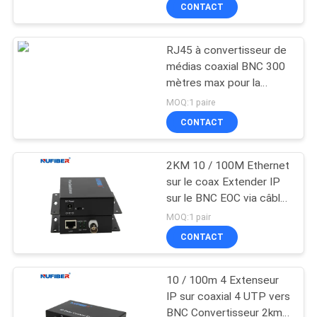
vidéosurveillance
CONTACT
CONTRÔLE
RJ45 à convertisseur de
DE
24
médias coaxial BNC 300
QUALITÉ
mètres max pour la
émetteur-récepteur
caméra POE
MOQ:1 paire
de 25G SFP28
CONTACTEZ-
CONTACT
NOUS
2KM 10 / 100M Ethernet
sur le coax Extender IP
NOUVELLES
sur le BNC EOC via câble
81
coaxial 75 ohm
MOQ:1 pair
émetteur-récepteur
DEMANDEZ
CONTACT
UNE
de 10G SFP+
10 / 100m 4 Extenseur
CITATION
IP sur coaxial 4 UTP vers
BNC Convertisseur 2km