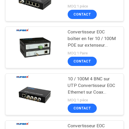
Alimentation 12V
PLAN
MOQ:1 pièce
CONTACT
DU
12
SITE
émetteur-récepteur
Convertisseur EOC
boîtier en fer 10 / 100M
de 10G XFP
POLITIQUE
POE sur extenseur
coaxial 300m Pour les
DE
MOQ:1 Paire
installations de caméras
CONTACT
CONFIDENTIALITÉ
de surveillance
10 / 100M 4 BNC sur
83
UTP Convertisseur EOC
émetteur-récepteur
Ethernet sur Coax
Extender 4 Coax à RJ45
MOQ:1 pièce
de 1.25G SFP
CONTACT
Convertisseur EOC