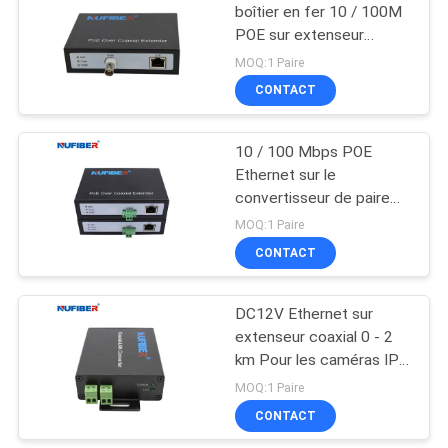
boîtier en fer 10 / 100M
POE sur extenseur
35
coaxial 300m Pour les
MOQ:1 Paire
installations de caméras
CONTACT
Module en cuivre
de surveillance
10 / 100 Mbps POE
Ethernet sur le
convertisseur de paire
tordue IP sur 2 câbles
MOQ:1 Paire
Extendor 52V
CONTACT
63
Câble à fibres
DC12V Ethernet sur
extenseur coaxial 0 - 2
optiques actif
km Pour les caméras IP
Ethernet sur extenseur
MOQ:1 Paire
coaxial
CONTACT