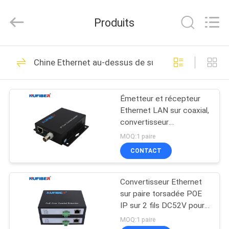
Shenzhen
Fivision
Digital
Produits
Technology
Co.,Ltd.
All
Rights
Reserved.
MAISON
53
Developed
Chine Ethernet au-dessus de supplément coaxial
by
ECER
émetteur-récepteur
PRODUITS
de 100G QSFP28
Émetteur et récepteur
Ethernet LAN sur coaxial,
AU
convertisseur
SUJET
d'extension pour
MOQ:1 paire
vidéosurveillance
DE
CONTACT
34
NOUS
émetteur-récepteur
Convertisseur Ethernet
sur paire torsadée POE
VISITE
de 40G QSFP+
IP sur 2 fils DC52V pour
caméra de
D'USINE
MOQ:1 paire