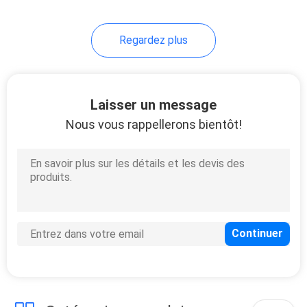
49
Regardez plus
Câble direct
d'attache
Laisser un message
Nous vous rappellerons bientôt!
131
Commutateur
industriel
Unmanaged