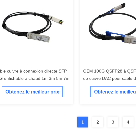
ble cuivre à connexion directe SFP+
OEM 100G QSFP28 à QSFP
G enfichable à chaud 1m 3m 5m 7m
de cuivre DAC pour câble 
raccordement direct au ré
Obtenez le meilleur prix
Obtenez le meilleu
1
2
3
4