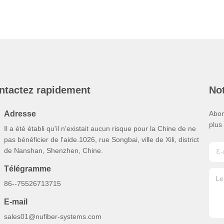
ntactez rapidement
Not
Adresse
Abon
plus
Il a été établi qu'il n'existait aucun risque pour la Chine de ne
pas bénéficier de l'aide.1026, rue Songbai, ville de Xili, district
de Nanshan, Shenzhen, Chine.
Télégramme
86--75526713715
E-mail
sales01@nufiber-systems.com