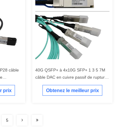
28 câble
40G QSFP+ à 4x10G SFP+ 1 3 5 7M
de
câble DAC en cuivre passif de rupture
seau FTTX
câble de raccordement direct
r prix
Obtenez le meilleur prix
5