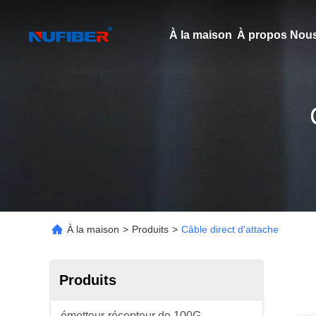
À la maison
À propos Nous
À la maison
>
Produits
>
Câble direct d'attache
Produits
émetteur-récepteur de 100G