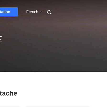
tation
French
E
ttache