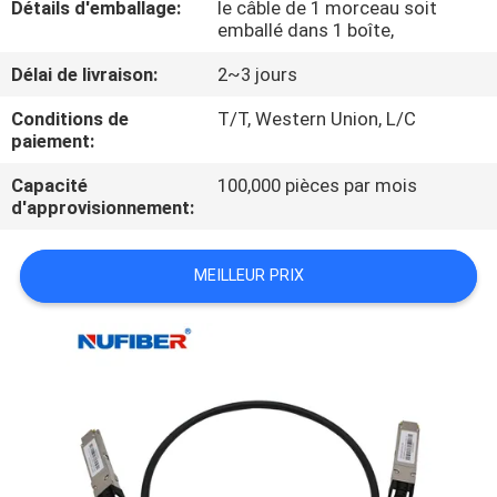
Détails d'emballage:
le câble de 1 morceau soit
emballé dans 1 boîte,
CONTRÔLE
Délai de livraison:
2~3 jours
DE
Conditions de
T/T, Western Union, L/C
QUALITÉ
paiement:
Capacité
100,000 pièces par mois
CONTACTEZ-
d'approvisionnement:
NOUS
MEILLEUR PRIX
NOUVELLES
DEMANDEZ
UNE
CITATION