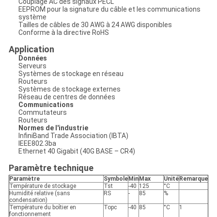
Couplage AC des signaux PECL
EEPROM pour la signature du câble et les communications
système
Tailles de câbles de 30 AWG à 24 AWG disponibles
Conforme à la directive RoHS
Application
Données
Serveurs
Systèmes de stockage en réseau
Routeurs
Systèmes de stockage externes
Réseau de centres de données
Communications
Commutateurs
Routeurs
Normes de l'industrie
InfiniBand Trade Association (IBTA)
IEEE802.3ba
Ethernet 40 Gigabit (40G BASE – CR4)
Paramètre technique
Paramètre
Symbole
Min
Max
Unité
Remarque
Température de stockage
Tst
-40
125
°C
Humidité relative (sans
RS
-
85
%
condensation)
Température du boîtier en
Topc
-40
85
°C
1
fonctionnement