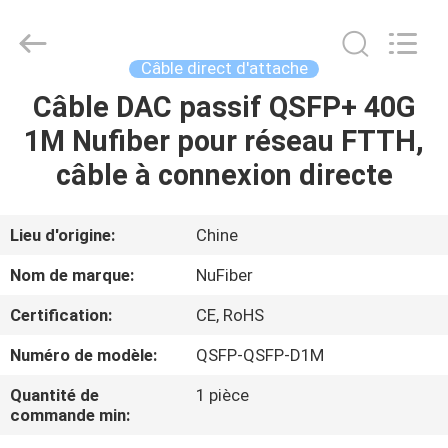
2026
Shenzhen
Fivision
Digital
Technology
Câble direct d'attache
Co.,Ltd.
All
Câble DAC passif QSFP+ 40G
MAISON
Rights
Reserved.
Developed
1M Nufiber pour réseau FTTH,
by
ECER
PRODUITS
câble à connexion directe
AU
Lieu d'origine:
Chine
SUJET
Nom de marque:
NuFiber
DE
Certification:
CE, RoHS
NOUS
Numéro de modèle:
QSFP-QSFP-D1M
VISITE
Quantité de
1 pièce
commande min:
D'USINE