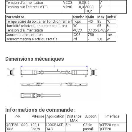
Tension d'alimentation
VCC3
-0,3
3,6
V
Tension sur l'entrée LVTTL
Vilvttl
-0,3
VCC3
V
+0,2
Paramètre
Symbole
Min
Max
Unité
Température du boîtier en fonctionnement
Topc
-40
85
°C
Humidité relative (sans condensation)
RS
-
85
%
Tension d'alimentation
VCC3
3,135
3,465
V
Courant d'alimentation
ICC3
750
-
mA
Consommation électrique totale
Pd
-
2,0
W
Dimensions mécaniques
Informations de commande :
P/N
Vitesse
Application
Distance
Support
Interface
MAX
QSFP28-100G-
103,1
100GBASE-
5m
Câble
QSFP28 vers
DXM
Gbit/s
DAC
passif
QSFP28