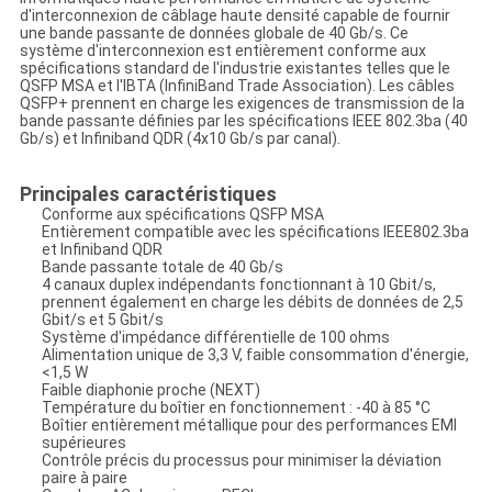
d'interconnexion de câblage haute densité capable de fournir
une bande passante de données globale de 40 Gb/s. Ce
système d'interconnexion est entièrement conforme aux
spécifications standard de l'industrie existantes telles que le
QSFP MSA et l'IBTA (InfiniBand Trade Association). Les câbles
QSFP+ prennent en charge les exigences de transmission de la
bande passante définies par les spécifications IEEE 802.3ba (40
Gb/s) et Infiniband QDR (4x10 Gb/s par canal).
Principales caractéristiques
Conforme aux spécifications QSFP MSA
Entièrement compatible avec les spécifications IEEE802.3ba
et Infiniband QDR
Bande passante totale de 40 Gb/s
4 canaux duplex indépendants fonctionnant à 10 Gbit/s,
prennent également en charge les débits de données de 2,5
Gbit/s et 5 Gbit/s
Système d'impédance différentielle de 100 ohms
Alimentation unique de 3,3 V, faible consommation d'énergie,
<1,5 W
Faible diaphonie proche (NEXT)
Température du boîtier en fonctionnement : -40 à 85 °C
Boîtier entièrement métallique pour des performances EMI
supérieures
Contrôle précis du processus pour minimiser la déviation
paire à paire