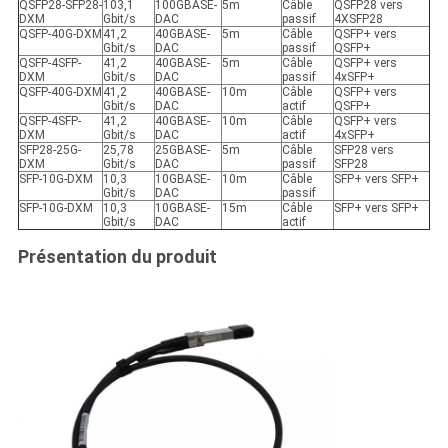
QSFP28-SFP28-
103,1
100GBASE-
5m
Câble
QSFP28 vers
DXM
Gbit/s
DAC
passif
4XSFP28
QSFP-40G-DXM
41,2
40GBASE-
5m
Câble
QSFP+ vers
Gbit/s
DAC
passif
QSFP+
QSFP-4SFP-
41,2
40GBASE-
5m
Câble
QSFP+ vers
DXM
Gbit/s
DAC
passif
4xSFP+
QSFP-40G-DXM
41,2
40GBASE-
10m
Câble
QSFP+ vers
Gbit/s
DAC
actif
QSFP+
QSFP-4SFP-
41,2
40GBASE-
10m
Câble
QSFP+ vers
DXM
Gbit/s
DAC
actif
4xSFP+
SFP28-25G-
25,78
25GBASE-
5m
Câble
SFP28 vers
DXM
Gbit/s
DAC
passif
SFP28
SFP-10G-DXM
10,3
10GBASE-
10m
Câble
SFP+ vers SFP+
Gbit/s
DAC
passif
SFP-10G-DXM
10,3
10GBASE-
15m
Câble
SFP+ vers SFP+
Gbit/s
DAC
actif
Présentation du produit