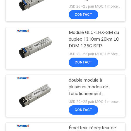
température de
PLAN
USD 20~25 pair MOQ:1 morceau
fonctionnement
CONTACT
DU
industrielle/
étendue/commerciale
SITE
pour les liaisons optiques
Module GLC-LHX-SM du
duplex 1310nm 20km LC
POLITIQUE
DDM 1.25G SFP
DE
USD 20~25 pair MOQ:1 morceau
CONTACT
CONFIDENTIALITÉ
double module à
plusieurs modes de
fonctionnement
d'émetteur-récepteur de
USD 20~25 pair MOQ:1 morceau
la fibre 1310nm LC 1.25G
CONTACT
SFP de 2km
Émetteur-récepteur de