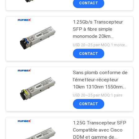
CONTACT
CONTRÔLE
1.25Gb/s Transcepteur
DE
SFP à fibre simple
QUALITÉ
monomode 20km
1310nm/1550nm SC
USD 20~25 pair MOQ:1 morceau
DDM pour une interface
CONTACTEZ-
CONTACT
de surveillance conforme
NOUS
à la norme SFF-8472
Sans plomb conforme de
l'émetteur-récepteur
NOUVELLES
10km 1310nm 1550nm
RoHS de LC DDM 1.25G
USD 20~25 pair MOQ:1 paire
SFP
DEMANDEZ
CONTACT
UNE
1.25G Transcepteur SFP
CITATION
Compatible avec Cisco
DDM et gamme de