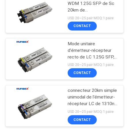
WDM 1.25G SFP de Sc
20km de
Tx1310nm/Rx1550nm
USD 20~25 pair MOQ:1 paire
CONTACT
Mode unitaire
d'émetteur-récepteur
recto de LC 1.25G SFP,
module 1310nm 1550nm
USD 20~25 pair MOQ:1 paire
de SFP
CONTACT
connecteur 20km simple
unimodal de l'émetteur-
récepteur LC de 1310nm
1490nm 1.25G SFP
USD 20~25 pair MOQ:1 paire
CONTACT