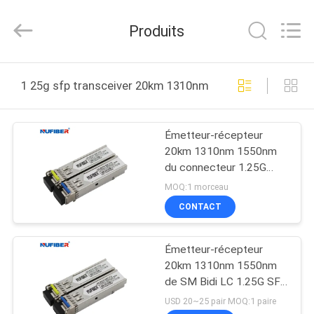
Shenzhen
Fivision
Digital
Produits
Technology
Co.,Ltd.
All
Rights
MAISON
Reserved.
Developed
1 25g sfp transceiver 20km 1310nm fabrication en ligne
by
ECER
PRODUITS
Émetteur-récepteur
20km 1310nm 1550nm
AU
du connecteur 1.25G
SUJET
SFP de LC 3 ans de
MOQ:1 morceau
garantie
DE
CONTACT
NOUS
Émetteur-récepteur
20km 1310nm 1550nm
VISITE
de SM Bidi LC 1.25G SFP
avec DDM
D'USINE
USD 20~25 pair MOQ:1 paire