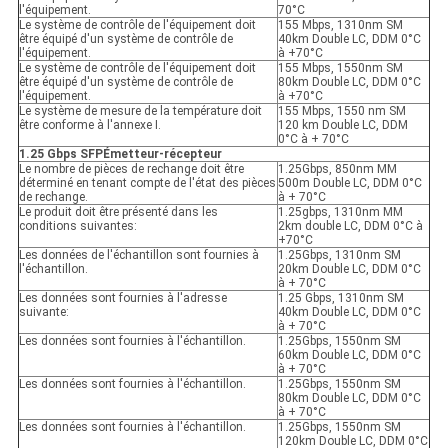
l'équipement.
70°C
Le système de contrôle de l'équipement doit
155 Mbps, 1310nm SM
être équipé d'un système de contrôle de
40km Double LC, DDM 0°C
l'équipement.
à +70°C
Le système de contrôle de l'équipement doit
155 Mbps, 1550nm SM
être équipé d'un système de contrôle de
80km Double LC, DDM 0°C
l'équipement.
à +70°C
Le système de mesure de la température doit
155 Mbps, 1550 nm SM
être conforme à l'annexe I.
120 km Double LC, DDM
0°C à + 70°C
1.25 Gbps SFP
Émetteur-récepteur
Le nombre de pièces de rechange doit être
1.25Gbps, 850nm MM
déterminé en tenant compte de l'état des pièces
500m Double LC, DDM 0°C
de rechange.
à + 70°C
Le produit doit être présenté dans les
1.25gbps, 1310nm MM
conditions suivantes:
2km double LC, DDM 0°C à
+70°C
Les données de l'échantillon sont fournies à
1.25Gbps, 1310nm SM
l'échantillon.
20km Double LC, DDM 0°C
à + 70°C
Les données sont fournies à l'adresse
1.25 Gbps, 1310nm SM
suivante:
40km Double LC, DDM 0°C
à + 70°C
Les données sont fournies à l'échantillon.
1.25Gbps, 1550nm SM
60km Double LC, DDM 0°C
à + 70°C
Les données sont fournies à l'échantillon.
1.25Gbps, 1550nm SM
80km Double LC, DDM 0°C
à + 70°C
Les données sont fournies à l'échantillon.
1.25Gbps, 1550nm SM
120km Double LC, DDM 0°C