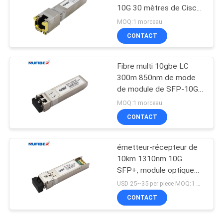
10G 30 mètres de Cisco
compatible
MOQ:1 morceau
CONTACT
Fibre multi 10gbe LC
300m 850nm de mode
de module de SFP-10G-
SR Sfp+
MOQ:1 morceau
CONTACT
émetteur-récepteur de
10km 1310nm 10G
SFP+, module optique
d'émetteur-récepteur de
USD 25~35 per piece MOQ:1 morceau
LC DDM
CONTACT