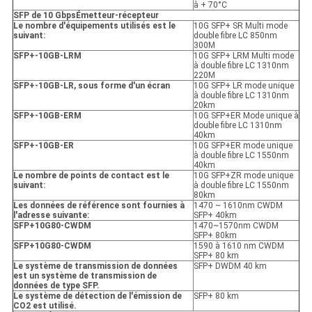
à + 70°C
SFP de 10 Gbps
Émetteur-récepteur
Le nombre d'équipements utilisés est le
10G SFP+ SR Multi mode
suivant:
double fibre LC 850nm
300M
SFP+-10GB-LRM
10G SFP+ LRM Multi mode
à double fibre LC 1310nm
220M
SFP+-10GB-LR, sous forme d'un écran
10G SFP+ LR mode unique
à double fibre LC 1310nm
20km
SFP+-10GB-ER
M
10G SFP+ER Mode unique à
double fibre LC 1310nm
40km
SFP+-10GB-ER
10G SFP+ER mode unique
à double fibre LC 1550nm
40km
Le nombre de points de contact est le
10G SFP+ZR mode unique
suivant:
à double fibre LC 1550nm
80km
Les données de référence sont fournies à
1470 ~ 1610nm CWDM
l'adresse suivante:
SFP+ 40km
SFP+10G80-CWDM
1470~1570nm CWDM
SFP+ 80km
SFP+10G80-CWDM
1590 à 1610 nm CWDM
SFP+ 80 km
Le système de transmission de données
SFP+ DWDM 40 km
est un système de transmission de
données de type SFP.
Le système de détection de l'émission de
SFP+ 80 km
CO2 est utilisé.