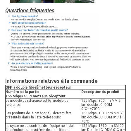
Questions fréquentes
Informations relatives à la commande
SFP à double fibre
Émetteur-récepteur
Numéro de la partie
Description du produit
155 Mbp/s SFP
Émetteur-récepteur
Le modèle de référence est le modèle de
155 Mbps, 850 nm MM 2
référence.
km double LC, DDM
0°C~+70°C
Les produits de la catégorie 1 doivent être
155 Mbps, 1310 nm MM 2
présentés dans la liste ci-dessous:
km double LC, DDM 0°C à +
70°C
Le système de contrôle de l'équipement doit
155 Mbps, 1310 nm SM 20
être équipé d'un système de contrôle de
km Double LC, DDM 0°C à +