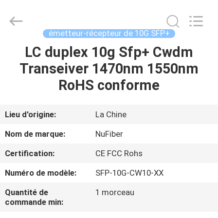
Fivision
Digital
Technology
Co.,Ltd.
All
émetteur-récepteur de 10G SFP+
Rights
Reserved.
LC duplex 10g Sfp+ Cwdm
MAISON
Developed
by
ECER
Transeiver 1470nm 1550nm
PRODUITS
RoHS conforme
AU
Lieu d'origine:
La Chine
SUJET
Nom de marque:
NuFiber
DE
Certification:
CE FCC Rohs
NOUS
Numéro de modèle:
SFP-10G-CW10-XX
VISITE
Quantité de
1 morceau
commande min:
D'USINE