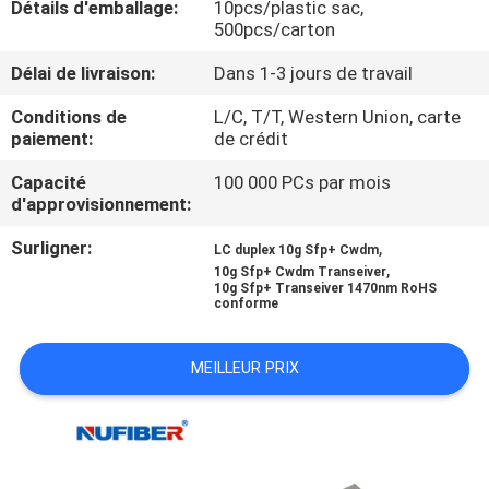
Détails d'emballage:
10pcs/plastic sac,
500pcs/carton
CONTRÔLE
Délai de livraison:
Dans 1-3 jours de travail
DE
Conditions de
L/C, T/T, Western Union, carte
QUALITÉ
paiement:
de crédit
Capacité
100 000 PCs par mois
CONTACTEZ-
d'approvisionnement:
NOUS
Surligner:
,
LC duplex 10g Sfp+ Cwdm
,
10g Sfp+ Cwdm Transeiver
10g Sfp+ Transeiver 1470nm RoHS
NOUVELLES
conforme
DEMANDEZ
MEILLEUR PRIX
UNE
CITATION