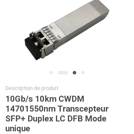
PLAN
DU
SITE
POLITIQUE
DE
CONFIDENTIALITÉ
Description de produit
10Gb/s 10km CWDM
14701550nm Transcepteur
SFP+ Duplex LC DFB Mode
unique