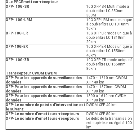
X
Le PFC
Émetteur-récepteur
XFP
- 10G-SR
10G XFP SR Multi mode à
double fibre LC 850nm
300M
XFP
- 10G-LRM
10G XFP LRM mode unique
à double fibre LC 1310nm
10km
XFP
-10G-LR
10G XFP LR mode unique à
double fibre LC 1310nm
20km
XFP
-10G-ER
10G XFP ER Mode unique à
double fibre LC 1550nm
40km
XFP
- 10G-ZR
10G XFP ZR mode unique à
double fibre LC 1550nm
80km
Transcepteur CWDM DWDM
XFP
-
Pour les appareils de surveillance des
1470 ~ 1610 nm CWDM
données:
XFP 40 km
XFP
-
Pour les appareils de surveillance des
1470 ~ 1570nm CWDM
données:
XFP 80 km
XFP
-
Pour les appareils de surveillance des
1590 à 1610 nm CWDM
données:
XFP 80 km
XFP
-
Le nombre de points d'intervention est
DWDM XFP 40 km
le suivant:
XFP
-
Le nombre d'émetteurs-récepteurs
DWDM XFP 80 km
XFP
-
Le nombre d'émetteurs-récepteurs
Le débit de la transmission
est supérieur ou égal à 100
km.