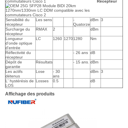
Récepteur
Sensibilité du
Les sens
-
dBm
3
récepteur
Quatorze
Surcharge du
RMAX
2
dBm
récepteur
Longueur
LC
1260
1270
1280
Nm
d'onde optique
d'entrée
Réflectivité du
- 26 ans
dB
récepteur
Dépôt de
Résultats
- 15 ans.
dBm
garantie
Les actifs
Lose
- 30
dBm
3
détenus
ans
L' hystérésis de
Losses
0.5
dB
LOS
Affichage des produits