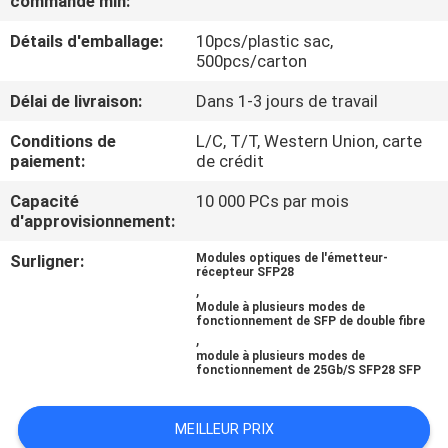
commande min:
Détails d'emballage:
10pcs/plastic sac,
CONTRÔLE
500pcs/carton
DE
Délai de livraison:
Dans 1-3 jours de travail
QUALITÉ
Conditions de
L/C, T/T, Western Union, carte
paiement:
de crédit
CONTACTEZ-
Capacité
10 000 PCs par mois
NOUS
d'approvisionnement:
Surligner:
Modules optiques de l'émetteur-
NOUVELLES
récepteur SFP28
,
Module à plusieurs modes de
fonctionnement de SFP de double fibre
DEMANDEZ
,
module à plusieurs modes de
UNE
fonctionnement de 25Gb/S SFP28 SFP
CITATION
MEILLEUR PRIX