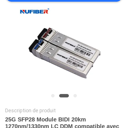
PLAN
DU
SITE
POLITIQUE
DE
CONFIDENTIALITÉ
Description de produit
25G SFP28 Module BIDI 20km
1270nm/1330nm LC DDM compatible avec