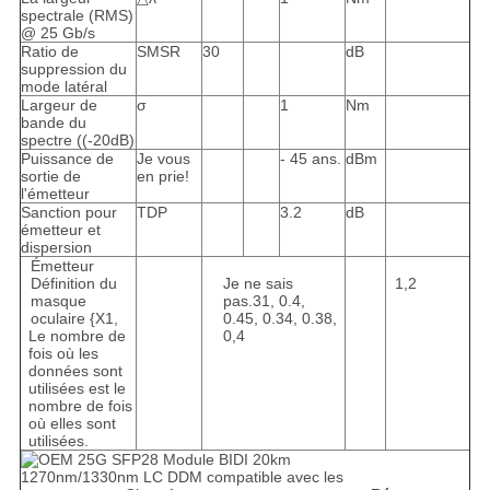
spectrale (RMS)
@ 25 Gb/s
Ratio de
SMSR
30
dB
suppression du
mode latéral
Largeur de
σ
1
Nm
bande du
spectre ((-20dB)
Puissance de
Je vous
- 45 ans.
dBm
sortie de
en prie!
l'émetteur
Sanction pour
TDP
3.2
dB
émetteur et
dispersion
Émetteur
Définition du
Je ne sais
1,2
masque
pas.31, 0.4,
oculaire {X1,
0.45, 0.34, 0.38,
Le nombre de
0,4
fois où les
données sont
utilisées est le
nombre de fois
où elles sont
utilisées.