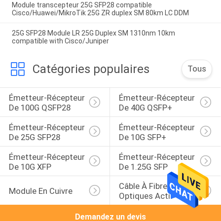
Module transcepteur 25G SFP28 compatible
Cisco/Huawei/MikroTik 25G ZR duplex SM 80km LC DDM
25G SFP28 Module LR 25G Duplex SM 1310nm 10km
compatible with Cisco/Juniper
Catégories populaires
Tous
Émetteur-Récepteur 
Émetteur-Récepteur 
De 100G QSFP28
De 40G QSFP+
Émetteur-Récepteur 
Émetteur-Récepteur 
De 25G SFP28
De 10G SFP+
Émetteur-Récepteur 
Émetteur-Récepteur 
De 10G XFP
De 1.25G SFP
Câble À Fibres 
Module En Cuivre
Optiques Actif
Demandez un devis