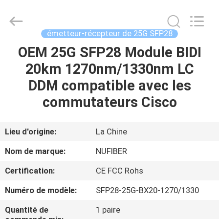
Shenzhen
Fivision
Digital
Technology
Co.,Ltd.
émetteur-récepteur de 25G SFP28
All
Rights
Reserved.
OEM 25G SFP28 Module BIDI
MAISON
Developed
by
20km 1270nm/1330nm LC
ECER
PRODUITS
DDM compatible avec les
commutateurs Cisco
AU
SUJET
Lieu d'origine:
La Chine
DE
Nom de marque:
NUFIBER
NOUS
Certification:
CE FCC Rohs
Numéro de modèle:
SFP28-25G-BX20-1270/1330
VISITE
D'USINE
Quantité de
1 paire