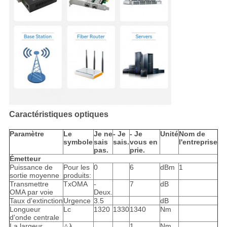
Caractéristiques optiques
Paramètre
Le
Je ne
- Je
- Je
Unité
Nom de
symbole
sais
sais.
vous en
l'entreprise
pas.
prie.
Émetteur
Puissance de
Pour les
0
6
dBm
1
sortie moyenne
produits:
Transmettre
TxOMA
-
7
dB
OMA par voie
Deux.
Taux d'extinction
Urgence
3.5
dB
Longueur
Lc
1320
1330
1340
Nm
d'onde centrale
La largeur
△λ
1
Nm