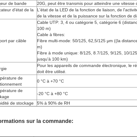
geur de bande
20G, peut être transmis pour atteindre une vitesse d
cateur d'état de la
L'état de la LED de la fonction de liaison, de l'activ
de la vitesse et de la puissance sur la fonction de d
Cable UTP: 3, 4 ou catégorie 5, catégorie 6 (dista
100 m)
Cable à fibres:
ort par câble
Fibre multi-mode: 50/125, 62,5/125 μm ((la distan
m)
Fibre à mode unique: 8/125, 8.7/125, 9/125, 10/1
jusqu'à 100 km)
Pour les appareils de commande électronique, le r
rgie
doit être utilisé.
pérature de
0 °C à +70 °C
ctionnement
pérature de
-20 °C à +80 °C
ckage
idité de stockage
5% à 90% de RH
ormations sur la commande: