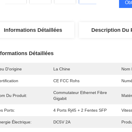
Obt
Informations Détaillées
Description Du 
nformations Détaillées
eu D'origine
La Chine
Nom 
rtification
CE FCC Rohs
Numé
Commutateur Ethernet Fibre 
om Du Produit:
Matér
Gigabit
s Ports:
4 Ports Rj45 + 2 Fentes SFP
Vites
ergie Électrique:
DC5V 2A
Produ