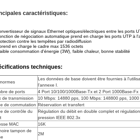
ncipales caractéristiques:
nvertisseur de signaux Ethernet optiques/électriques entre les ports 
onction de négociation automatique prend en charge les ports UTP à l
otection contre les tempêtes par radiodiffusion
 prend en charge le cadre max 1536 octets
faible consommation d'énergie (3W), faible chaleur, bonne stabilité
cifications techniques:
Les données de base doivent être fournies à l'util
 normes
l'annexe I.
bre de ports
4 Port 10/100/1000Base-Tx et 2 Port 1000Base-Fx
 de transmission
10 Mbps: 14880 pps, 100 Mbps: 148800 pps, 1000
e de commutation
Réservation et transfert
e de contrôle du
Régulation du débit en double complet et régulation
t
pression IEEE 802.3x
esse MAC
16K
oire tampon de
2M
me