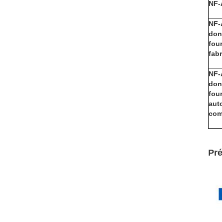
NF-
NF-
don
four
fabr
NF-
don
four
aut
com
Pré