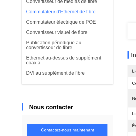
Convertisseur de médias de fibre
Commutateur d'Ethernet de fibre
Commutateur électrique de POE
Convertisseur visuel de fibre
Publication périodique au
convertisseur de fibre
I
Ethernet au-dessus de supplément
coaxial
Li
DVI au supplément de fibre
Ce
N
Nous contacter
Le
Én
Contactez-nous maintenant