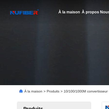
À la maison
À propos Nous
À la maison
>
Produits
>
10/100/1000M convertisseur 
Produits