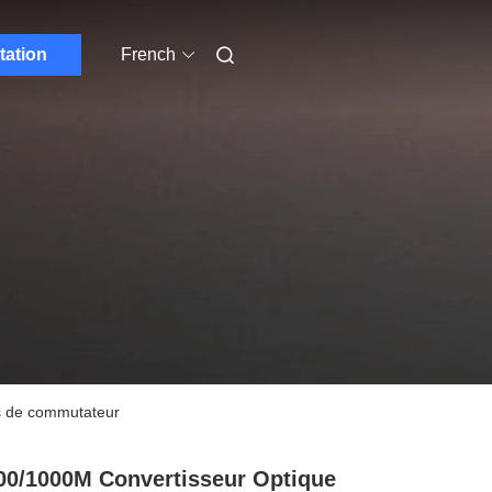
tation
French
as de commutateur
00/1000M Convertisseur Optique