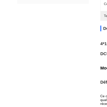
C
T
D
4*1
DC
Mo
Déf
Ce c
qual
réce