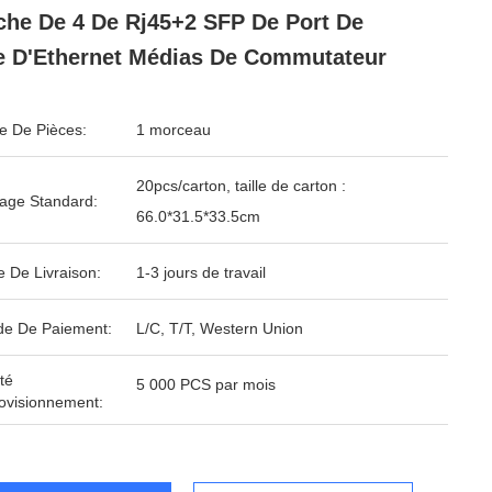
he De 4 De Rj45+2 SFP De Port De
e D'Ethernet Médias De Commutateur
 De Pièces:
1 morceau
20pcs/carton, taille de carton :
age Standard:
66.0*31.5*33.5cm
e De Livraison:
1-3 jours de travail
e De Paiement:
L/C, T/T, Western Union
té
5 000 PCS par mois
ovisionnement: