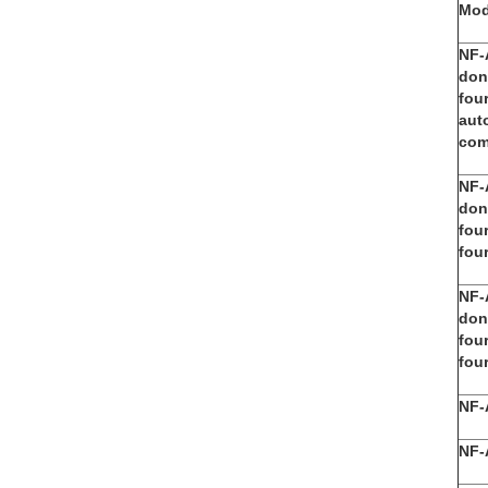
Mod
NF-
don
four
aut
com
NF-
don
four
fou
NF-
don
four
fou
NF-
NF-