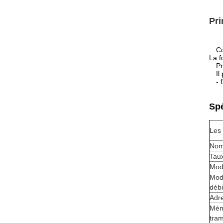
Pri
Co
La f
Pr
Il
- 
Spé
Les
Nom
Taux
Mod
Mod
débi
Adr
Mém
tra