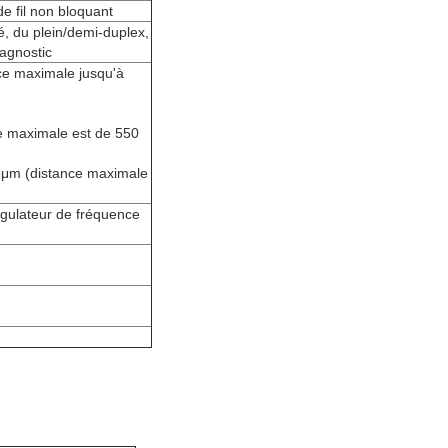
e fil non bloquant
ité, du plein/demi-duplex,
iagnostic
nce maximale jusqu'à
ce maximale est de 550
25μm (distance maximale
égulateur de fréquence