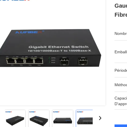
Gauc
Fibr
Nombre
Emball
Périod
Méthod
Capaci
D'appr