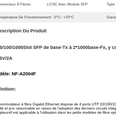
onnecteur À Fibres:
LC/SC Avec Module SFP
Type 
empérature De Fonctionnement:
0°C~ +70°C
Garan
escription Du Produit
0/100/1000Slot SFP de base-Tx à 2*1000base-Fx, y co
5V/2A
dèle: NF-A2004F
inition
:
ommutateur à fibre Gigabit Ethernet dispose de 4 ports UTP 10/100/10
ité et prix raisonnable en raison de l'adoption des derniers circuits int
pteursIl est applicable à l'utilisation dans les petits modèles de fibre op