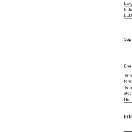
Lar
Indi
LED
Supp
Éne
Tem
fon
Tem
sto
Hum
Inf