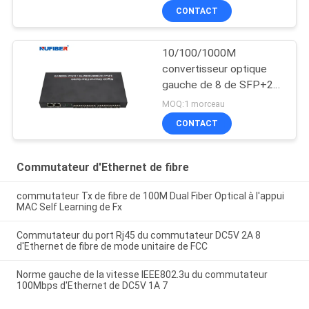
d'Ethernet médias de
CONTACT
commutateur
10/100/1000M
convertisseur optique
gauche de 8 de SFP+2
Rj45 de port de fibre
MOQ:1 morceau
d'Ethernet médias de
CONTACT
commutateur
Commutateur d'Ethernet de fibre
commutateur Tx de fibre de 100M Dual Fiber Optical à l'appui
MAC Self Learning de Fx
Commutateur du port Rj45 du commutateur DC5V 2A 8
d'Ethernet de fibre de mode unitaire de FCC
Norme gauche de la vitesse IEEE802.3u du commutateur
100Mbps d'Ethernet de DC5V 1A 7