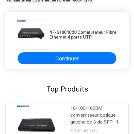
commutateur d'Ethernet de fibre de 1000M Rj 45
NF-S1004C20 Commutateur Fibre
Ethernet 4 ports UTP
10/100/1000M et 1 port fibre
plein/mi-duplex pour les ports
UTP
Continuer
Top Produits
10/100/1000M
convertisseur optique
gauche de 8 de SFP+1
Rj45 de port de fibre
MOQ:1 morceau