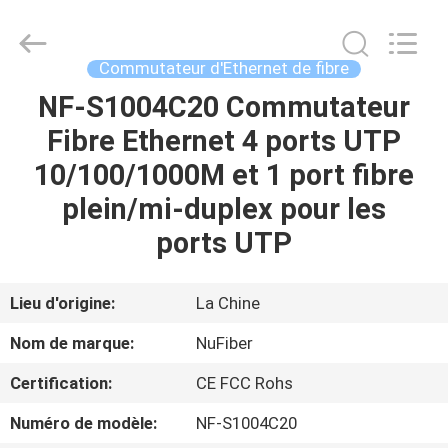
Fivision
Digital
Technology
Co.,Ltd.
All
Commutateur d'Ethernet de fibre
Rights
Reserved.
Developed
NF-S1004C20 Commutateur
MAISON
by
ECER
Fibre Ethernet 4 ports UTP
PRODUITS
10/100/1000M et 1 port fibre
plein/mi-duplex pour les
AU
ports UTP
SUJET
DE
Lieu d'origine:
La Chine
NOUS
Nom de marque:
NuFiber
Certification:
CE FCC Rohs
VISITE
Numéro de modèle:
NF-S1004C20
D'USINE