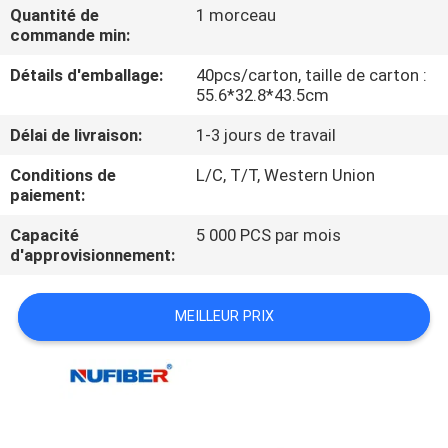
Quantité de
1 morceau
commande min:
CONTRÔLE
Détails d'emballage:
40pcs/carton, taille de carton :
DE
55.6*32.8*43.5cm
QUALITÉ
Délai de livraison:
1-3 jours de travail
CONTACTEZ-
Conditions de
L/C, T/T, Western Union
paiement:
NOUS
Capacité
5 000 PCS par mois
d'approvisionnement:
NOUVELLES
MEILLEUR PRIX
DEMANDEZ
UNE
CITATION