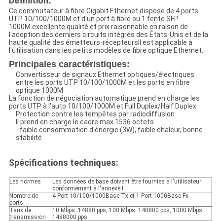
Définition
:
Ce commutateur à fibre Gigabit Ethernet dispose de 4 ports
UTP 10/100/1000M et d'un port à fibre ou 1 fente SFP
1000M.excellente qualité et prix raisonnable en raison de
l'adoption des derniers circuits intégrés des États-Unis et de la
haute qualité des émetteurs-récepteursIl est applicable à
l'utilisation dans les petits modèles de fibre optique Ethernet.
Principales caractéristiques:
Convertisseur de signaux Ethernet optiques/électriques
entre les ports UTP 10/100/1000M et les ports en fibre
optique 1000M
La fonction de négociation automatique prend en charge les
ports UTP à l'auto 10/100/1000M et Full Duplex/Half Duplex
Protection contre les tempêtes par radiodiffusion
Il prend en charge le cadre max 1536 octets
- faible consommation d'énergie (3W), faible chaleur, bonne
stabilité
Spécifications techniques:
Les normes
Les données de base doivent être fournies à l'utilisateur
conformément à l'annexe I.
Nombre de
4 Port 10/100/1000Base-Tx et 1 Port 1000Base-Fx
ports
Taux de
10 Mbps: 14880 pps, 100 Mbps: 148800 pps, 1000 Mbps:
transmission
1488000 pps