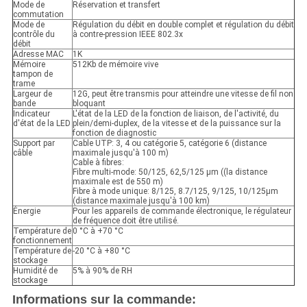
Mode de
Réservation et transfert
commutation
Mode de
Régulation du débit en double complet et régulation du débit
contrôle du
à contre-pression IEEE 802.3x
débit
Adresse MAC
1K
Mémoire
512Kb de mémoire vive
tampon de
trame
Largeur de
12G, peut être transmis pour atteindre une vitesse de fil non
bande
bloquant
Indicateur
L'état de la LED de la fonction de liaison, de l'activité, du
d'état de la LED
plein/demi-duplex, de la vitesse et de la puissance sur la
fonction de diagnostic
Support par
Cable UTP: 3, 4 ou catégorie 5, catégorie 6 (distance
câble
maximale jusqu'à 100 m)
Cable à fibres:
Fibre multi-mode: 50/125, 62,5/125 μm ((la distance
maximale est de 550 m)
Fibre à mode unique: 8/125, 8.7/125, 9/125, 10/125μm
(distance maximale jusqu'à 100 km)
Énergie
Pour les appareils de commande électronique, le régulateur
de fréquence doit être utilisé.
Température de
0 °C à +70 °C
fonctionnement
Température de
-20 °C à +80 °C
stockage
Humidité de
5% à 90% de RH
stockage
Informations sur la commande: