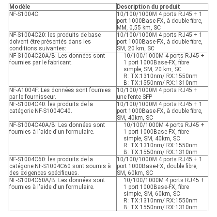
Modèle
Description du produit
NF-S1004C
10/100/1000M 4 ports RJ45 + 1
port 1000Base-FX, à double fibre,
MM, 0,55 km, SC
NF-S1004C20: les produits de base
10/100/1000M 4 ports RJ45 + 1
doivent être présentés dans les
port 1000Base-FX, à double fibre,
conditions suivantes:
SM, 20 km, SC
NF-S1004C20A/B: Les données sont
10/100/1000M 4 ports RJ45 +
fournies par le fabricant.
1 port 1000Base-FX, fibre
simple, SM, 20 km, SC
R: TX:1310nm/ RX:1550nm
B: TX:1550nm/ RX:1310nm
NF-A1004F: Les données sont fournies
10/100/1000M 4 ports RJ45 +
par le fournisseur.
une fente SFP
NF-S1004C40: les produits de la
10/100/1000M 4 ports RJ45 + 1
catégorie NF-S1004C40.
port 1000Base-FX, à double fibre,
SM, 40km, SC
NF-S1004C40A/B: Les données sont
10/100/1000M 4 ports RJ45 +
fournies à l'aide d'un formulaire.
1 port 1000Base-FX, fibre
simple, SM, 40km, SC
R: TX:1310nm/ RX:1550nm
B: TX:1550nm/ RX:1310nm
NF-S1004C60: les produits de la
10/100/1000M 4 ports RJ45 + 1
catégorie NF-S1004C60 sont soumis à
port 1000Base-FX, double fibre,
des exigences spécifiques.
SM, 60km, SC
NF-S1004C60A/B: Les données sont
10/100/1000M 4 ports RJ45 +
fournies à l'aide d'un formulaire.
1 port 1000Base-FX, fibre
simple, SM, 60km, SC
R: TX:1310nm/ RX:1550nm
B: TX:1550nm/ RX:1310nm