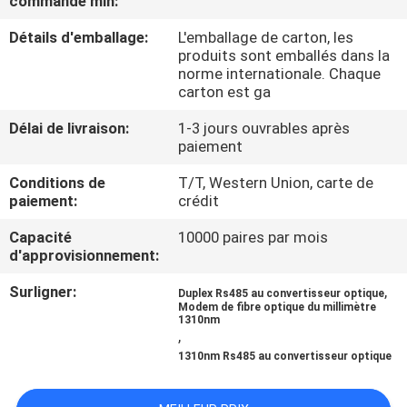
commande min:
Détails d'emballage:
L'emballage de carton, les
CONTRÔLE
produits sont emballés dans la
DE
norme internationale. Chaque
carton est ga
QUALITÉ
Délai de livraison:
1-3 jours ouvrables après
paiement
CONTACTEZ-
Conditions de
T/T, Western Union, carte de
NOUS
paiement:
crédit
Capacité
10000 paires par mois
NOUVELLES
d'approvisionnement:
Surligner:
,
Duplex Rs485 au convertisseur optique
DEMANDEZ
Modem de fibre optique du millimètre
1310nm
,
UNE
1310nm Rs485 au convertisseur optique
CITATION