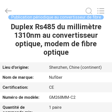
2026
Shenzhen
Fivision
Digital
Technology
Publication périodique au convertisseur de fibre
Co.,Ltd.
All
Rights
Duplex Rs485 du millimètre
MAISON
Reserved.
Developed
1310nm au convertisseur
by
ECER
PRODUITS
optique, modem de fibre
optique
AU
SUJET
Lieu d'origine:
Shenzhen, Chine (continent)
DE
Nom de marque:
Nufiber
NOUS
Certification:
CE
Numéro de modèle:
GM268MM-C2
VISITE
D'USINE
Quantité de
1 paire