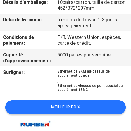
Détails d'emballage:
10pairs/carton, taille de carton :
452*372*297mm
CONTRÔLE
Délai de livraison:
à moins du travail 1-3 jours
DE
après paiement
QUALITÉ
Conditions de
T/T, Western Union, espèces,
paiement:
carte de crédit,
CONTACTEZ-
Capacité
5000 paires par semaine
d'approvisionnement:
NOUS
Surligner:
Ethernet de 2KM au-dessus de
supplément coaxial
NOUVELLES
,
Ethernet au-dessus de port coaxial du
supplément 1BNC
DEMANDEZ
MEILLEUR PRIX
UNE
CITATION