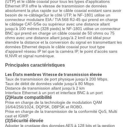
(UTP) et le câble coaxial pour tous les types d'applications
Ethernet IP.Il offre la vitesse de transmission de données
absolument la plus rapide sur le câble coaxial existant sans avoir
besoin de re-câblageSur le côté UTP, le NF-1801 utilise un
connecteur modulaire EIA / TIA 568 RJ-45 qui prend en charge
le câblage CAT-5/5e ou supérieur avec une distance allant
jusqu'à 100 mètres (328 pieds).le NF-1801 utilise un connecteur
BNC qui prend en charge un câble coaxial de 50 ohms ou 75
ohms avec une distance allant jusqu'à 2 kmIl est idéal pour
étendre la distance et la conversion du signal en transmettant les
données Ethernet depuis le câble coaxial pour tout type
d'appareil réseau IP tel que la caméra IP, le point d'accès sans
fil,NVR et signal numérique.
Principales caractéristiques
Les États membres
Vitesse de transmission élevée
Taux de transmission de port physique jusqu'à 200 Mbps.
Taux de débit de données valide jusqu'à 80 Mbps
Distance de transmission allant jusqu'à 2 km
Interface Ethernet à un port et interface BNC à un port
(2)Haute compatibilité
Prise en charge de la technologie de modulation QAM
16/64/256/1024, DQPSK, DBPSK et ROBO.
Prise en charge de la transmission de la conformité QoS, Multi
cast et IGMP.
(3)Sécurité élevée
Adopter le cryptage des données AES à 128 bits et la gestion