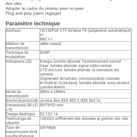
des clés.
Adopter le cadre du réseau peer-to-peer
Plug and play (sans réglage)
Paramètre technique
Interface
10/100Port UTP de base-TX (adaptation automatique)
×1
BNC × 1
Médium de
câble coaxial
transmission
Technique de
DOMF
modulation
Indicateurs LED
Énergie: lumière allumée: fonctionnement normal
Coax: lumière allumée: signal vidéo normal
UTP, Act/Link: lumière allumée: la connexion est
correcte
Clignement de lumière: communication normale
M (maître) /S (esclave): lumière allumée: sous esclave
Lumière éteinte:
bande de
2MHz à 28MHz
transmission
Norme de protocole
Je veux dire, IEEE 802.3, IEEE 802.3u
Dimensions (W x D
95*70*25 mm
x H)
Énergie électrique
DC 12V 1A
Technologie de
128-DES chiffrement des données et gestion des clés
sécurité
Taux de
200 Mbps
transmission de la
couche physique