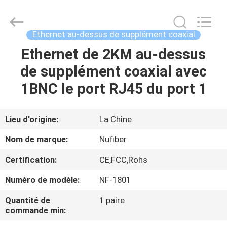
Shenzhen
Fivision
Digital
Technology
Co.,Ltd.
Ethernet au-dessus de supplément coaxial
All
Rights
Reserved.
Ethernet de 2KM au-dessus
MAISON
Developed
by
de supplément coaxial avec
ECER
PRODUITS
1BNC le port RJ45 du port 1
AU
Lieu d'origine:
La Chine
SUJET
Nom de marque:
Nufiber
DE
Certification:
CE,FCC,Rohs
NOUS
Numéro de modèle:
NF-1801
VISITE
Quantité de
1 paire
commande min:
D'USINE