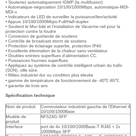
• Soutenez automatiquement IGMP (la multifusion)
• Automatique-négociation 10/100/1000Mbps, automatique-MDI-
MDI-x
• Indicateurs de LED de surveiller la puissance/lien/activité
• Appuis 10/100/1000Mbps-Full/Half-duplex
• Soutient le Mur-bâti et l'installation de Vacarme-rail pour la
protection contre la foudre
• Connexion de guirlande de soutiens
• Contrôle de broadcast storm de soutiens
• Protection de éclairage superbe, protection IP40.
• Excellente élimination de la chaleur sans ventilateur.
• Doubles entrées superflues d'alimentation CC.
• Puissances fournies superflues
• Appliquez au système de contrôle intelligent urbain du trafic
(SON), ville sûre.
• Milieu industriel dur ou condition plus élevée
• gamme de température de fonctionnement de -40℃-85℃.
• garantie de trois ans
Spécification technique
Nom de produit
Commutateur industriel gauche de l'Ethernet 4
10/100/1000Base
Modèle de
NF524G-SFP
produit
Interface
port de 4x 10/100/1000Base-T RJ45 + 2x
1000Mbps SFP