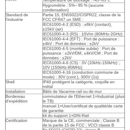
Température de stockage : -45~85℃
Hygrométrie : 5%~ 95 % (aucune
condensation)
Standard de
Partie 15, EN55022/CISPR22, classe de la
l'industrie
FCC CFR47 un SME :
IEC61000-4-2 (ESD) : ±8kV (contact),
±15kV (air)
IEC61000-4-3 (RS) : 10V/m (80MHz-2GHz)
IEC61000-4-4 (EFT) : Port de puissance :
±4kV ; Port de données : ±2kV
IEC61000-4-5 (montée subite) : Port de
puissance : ±2kV/DM, ±4kV/CM ; Port de
données : ±2kV
IEC61000-4-6 (CS) : 3V (10kHz-150kHz) ;
10V (150kHz-80MHz)
IEC61000-4-16 (conduction commune de
mode) : 30V (cont.), 300V (1s)
Shell
IP40 protègent la catégorie, coquille en
métal
Installation
Bâtis de Vacarme-rail ou de mur
Bordereau
commutateur de l'Ethernet 1×Industrial (plus
d'expédition
le TB)
manuel 1×User/certificat de qualité/de carte
de garantie
kit du support 1×DIN-Rail
Certification
Marque de la CE, commerciale ; Classe B
de la partie 15 de FCC ; VCCI classe B