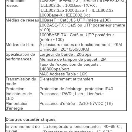
Protocoles
10BASET IEEE802.3 ; 10BaseT d'IEEE802.3i ;
réseau
IEEE802.3u ; 100Base-TX/FX ;
IEEE802.3ab 1000Base-T ; IEEE802.3z
1000Base-X ; IEEE802.3x ;
Médias de réseau
10BaseT : Cat3,4,5 UTP (mètre ≤100)
100BASE-TX : Cat5 ou UTP postérieur (mètre
≤100)
1000BASE-TX : Cat6 ou UTP postérieur
(mètre ≤100)
Médias de fibre
À plusieurs modes de fonctionnement : 2KM
Unimodal : 20/40/60/80KM
Spécification de
Largeur de bande : 20Gbps
performances
Mémoire de tampon de paquet : 2M
Taux de l'expédition de paquets :
148800pps/port
MAC Address Table : 16K
Transmission du
D'enregistrement et transfert
mode
Protection
Protection de éclairage, protection IP40
Indicateurs de
Puissance : PWR ; Lien ; Lien/acte
LED
Alimentation
Puissance d'entrée : 2x10~57VDC (TB)
d'énergie
D'autres caractéristiques
Environnement de
La température fonctionnante : -40~85℃ ;
travail