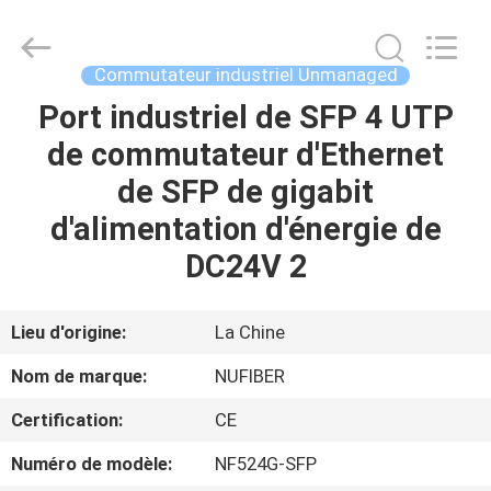
Fivision
Digital
Technology
Co.,Ltd.
All
Commutateur industriel Unmanaged
Rights
Reserved.
Developed
Port industriel de SFP 4 UTP
MAISON
by
ECER
de commutateur d'Ethernet
PRODUITS
de SFP de gigabit
d'alimentation d'énergie de
AU
DC24V 2
SUJET
DE
Lieu d'origine:
La Chine
NOUS
Nom de marque:
NUFIBER
Certification:
CE
VISITE
Numéro de modèle:
NF524G-SFP
D'USINE