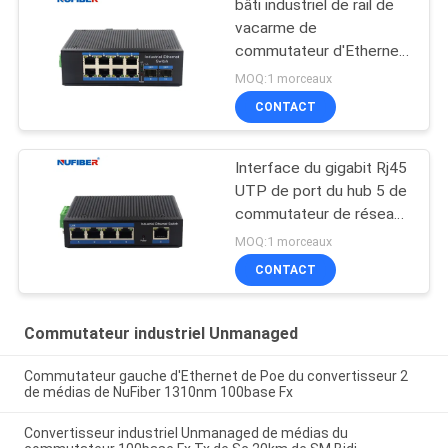
bâti industriel de rail de
vacarme de
commutateur d'Ethernet
du commutateur 8port
MOQ:1 morceaux
industriel Unmanaged
CONTACT
Interface du gigabit Rj45
UTP de port du hub 5 de
commutateur de réseau
de bâti de rail du
MOQ:1 morceaux
vacarme IP40
CONTACT
Commutateur industriel Unmanaged
Commutateur gauche d'Ethernet de Poe du convertisseur 2
de médias de NuFiber 1310nm 100base Fx
Convertisseur industriel Unmanaged de médias du