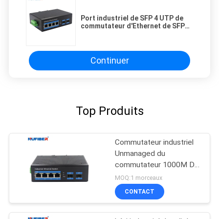
Port industriel de SFP 4 UTP de
commutateur d'Ethernet de SFP
de gigabit d'alimentation
d'énergie de DC24V 2
Continuer
Top Produits
Commutateur industriel
Unmanaged du
commutateur 1000M Din
Rail Ethernet de
MOQ:1 morceaux
protection contre la
CONTACT
foudre