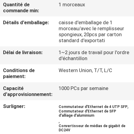
Quantité de
1 morceaux
commande min:
CONTRÔLE
Détails d'emballage:
caisse d'emballage de 1
DE
morceau/avec le remplisseur
QUALITÉ
spongieux, 20pcs par carton
standard d'exportati
CONTACTEZ-
Délai de livraison:
1~2 jours de travail pour l'ordre
d'échantillon
NOUS
Conditions de
Western Union, T/T, L/C
paiement:
NOUVELLES
Capacité
1000 PCs par semaine
d'approvisionnement:
DEMANDEZ
Surligner:
,
Commutateur d'Ethernet de 4 UTP SFP
UNE
Commutateur d'Ethernet de SFP
d'alliage d'aluminium
,
CITATION
Convertisseur de médias de gigabit de
DC24V