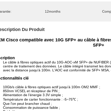
arantie:
12months
Compa
escription Du Produit
M Cisco compatible avec 10G SFP+ au câble à fibr
SFP+
cription
Le câble à fibres optiques actif du 10G-AOC-xM SFP+ de NUFIBER (A
centre de traitement des données. Le câble intégré transmet les 
avec la distance jusqu'à 100m. L'AOC est conformité de SFP+ MSA, 
ctionnalités clé
10Gb/s câble à fibres optiques actif jusqu'à 100m OM2 MMF ;
850nm VCSEL et récepteur de PIN ;
Alimentation de l'énergie 3.3V simple ;
Température de carter fonctionnante : -5~75℃ ;
Que l'on peut brancher chaud ;
Consommation de puissance faible ;