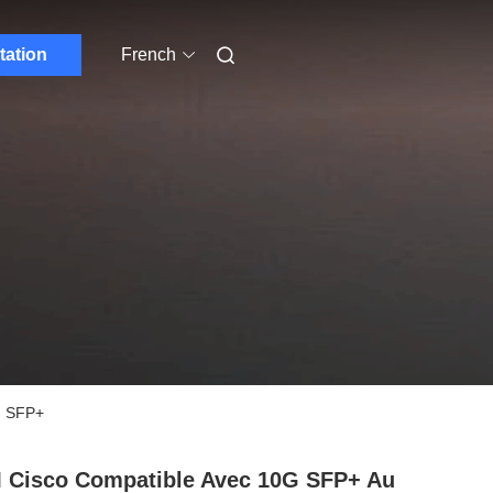
tation
French
G SFP+
Cisco Compatible Avec 10G SFP+ Au