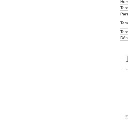
Humi
Tens
Par
Temp
Tens
Débi