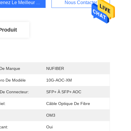
enez Le Meilleur Prix
Nous Contacter
Produit
De Marque
NUFIBER
ro De Modèle
10G-AOC-XM
De Connecteur:
SFP+ À SFP+ AOC
iel:
Câble Optique De Fibre
OM3
cant:
Oui