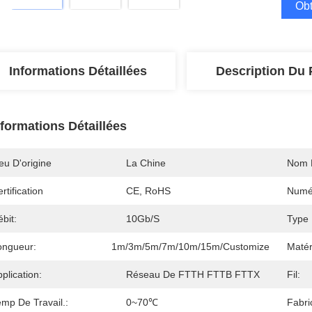
Obt
Informations Détaillées
Description Du 
nformations Détaillées
eu D'origine
La Chine
Nom 
rtification
CE, RoHS
Numé
bit:
10Gb/s
Type 
ongueur:
1m/3m/5m/7m/10m/15m/customize
Matér
plication:
Réseau De FTTH FTTB FTTX
Fil:
emp De Travail.:
0~70℃
Fabri