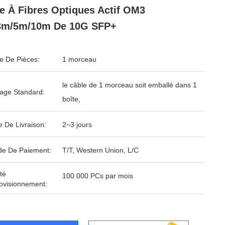
e À Fibres Optiques Actif OM3
3m/5m/10m De 10G SFP+
 De Pièces:
1 morceau
le câble de 1 morceau soit emballé dans 1
age Standard:
boîte,
e De Livraison:
2~3 jours
e De Paiement:
T/T, Western Union, L/C
té
100 000 PCs par mois
ovisionnement: