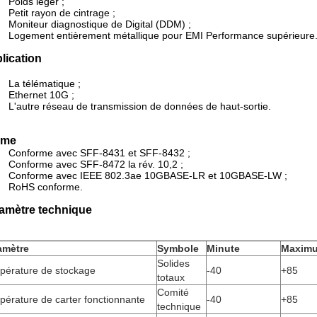
Poids léger ;
Petit rayon de cintrage ;
Moniteur diagnostique de Digital (DDM) ;
Logement entièrement métallique pour EMI Performance supérieure
lication
La télématique ;
Ethernet 10G ;
L'autre réseau de transmission de données de haut-sortie.
rme
Conforme avec SFF-8431 et SFF-8432 ;
Conforme avec SFF-8472 la rév. 10,2 ;
Conforme avec IEEE 802.3ae 10GBASE-LR et 10GBASE-LW ;
RoHS conforme.
amètre technique
amètre
Symbole
Minute
Maxim
Solides
pérature de stockage
-40
+85
totaux
Comité
érature de carter fonctionnante
-40
+85
technique