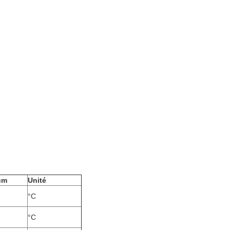
.
um
Unité
°C
°C