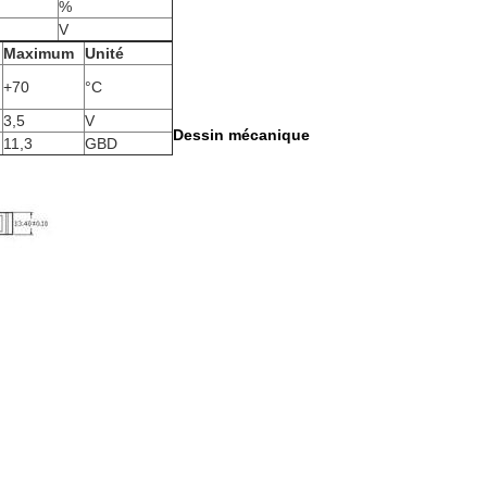
%
V
Maximum
Unité
+70
°C
3,5
V
Dessin mécanique
11,3
GBD