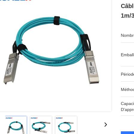
Câbl
1m/
Nombre
Emball
Périod
Méthod
Capaci
D'appr