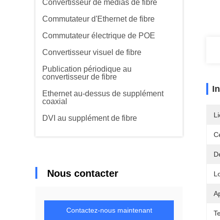
Convertisseur de médias de fibre
Commutateur d'Ethernet de fibre
Commutateur électrique de POE
Convertisseur visuel de fibre
Publication périodique au
convertisseur de fibre
I
Ethernet au-dessus de supplément
coaxial
Li
DVI au supplément de fibre
Ce
Dé
Nous contacter
L
Ap
Contactez-nous maintenant
T