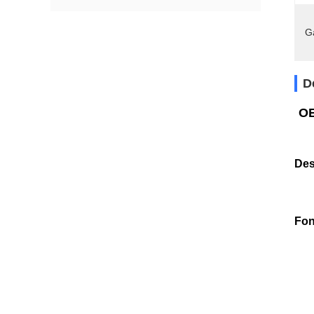
G
D
OE
Des
Fon