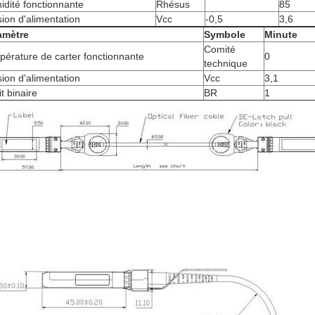
dité fonctionnante
Rhésus
85
ion d'alimentation
Vcc
-0,5
3,6
amètre
Symbole
Minute
Comité
érature de carter fonctionnante
0
technique
ion d'alimentation
Vcc
3,1
t binaire
BR
1