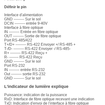
Définir le pin
Interface d'alimentation
GND --------- Sur le sol
DCIN --------- entrée 9-40V
Interface à fibre optique
IN --------- Entrée en fibre optique
OUT --------- Sortie de fibre optique
Port RS-485/422
T+/D+ --------- RS-422 Envoyer +/ RS-485 +
T-/D- --------- RS-422 Envoyer -/ RS-485-
R+ --------- RS-422 Reçu +
R- -------- RS-422 Reçu
GND --------- Sur le sol
Port RS-232
IN --------- entrée RS-232
Out --------- sortie RS-232
GND --------- Sur le sol
L'indicateur de lumière explique
Puissance: indication de la puissance
RxD: Interface de fibre optique recevant une indication
TxD: Indication d'envoi de l'interface à fibre optique