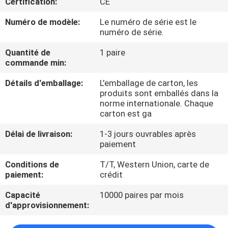
Certification:
CE
CONTRÔLE
Numéro de modèle:
Le numéro de série est le
numéro de série.
DE
Quantité de
1 paire
QUALITÉ
commande min:
Détails d'emballage:
L'emballage de carton, les
CONTACTEZ-
produits sont emballés dans la
norme internationale. Chaque
NOUS
carton est ga
Délai de livraison:
1-3 jours ouvrables après
NOUVELLES
paiement
Conditions de
T/T, Western Union, carte de
DEMANDEZ
paiement:
crédit
UNE
Capacité
10000 paires par mois
d'approvisionnement:
CITATION