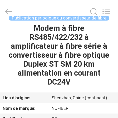
Fivision
Digital
Technology
Co.,Ltd.
All
Publication périodique au convertisseur de fibre
Rights
Reserved.
Modem à fibre
MAISON
Developed
by
ECER
RS485/422/232 à
PRODUITS
amplificateur à fibre série à
convertisseur à fibre optique
AU
Duplex ST SM 20 km
SUJET
alimentation en courant
DE
DC24V
NOUS
Lieu d'origine:
Shenzhen, Chine (continent)
VISITE
Nom de marque:
NUFIBER
D'USINE