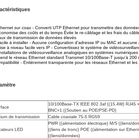
actéristiques
thernet sur coax - Converti UTP Ethernet pour transmettre des données
conomise des coûts et du temps Évite le re-câblage et les frais du câbl
aux de transmission de données élevés
acile à installer - Aucune configuration d'adresse IP ou MAC et aucune 
ise à niveau facile vers IP - Convertissez le système de vidéosurveilla
installations de vidéosurveillance analogiques en systèmes numériques 
tend le réseau Ethernet standard Transmet 10/100Base-T jusqu'à 200
patibilité - Entièrement transparente pour les réseaux Ethernet et les
amètre
10/100Base-TX IEEE 802.3af ((15.4W) RJ45 
rface
BNC×1 ((Soutien au POE/PSE-PD)
ium de transmission
Cable coaxiale 75-5 RG59
PWR ((alimentation électrique) M/S ((liens/d
cateurs LED
((liens de tronc) POE ((alimentation sur Ethern
((liens/données)