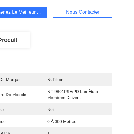
enez Le Meilleur Prix
Nous Contacter
Produit
De Marque
NuFiber
NF-9801PSE/PD Les États 
ro De Modèle
Membres Doivent:
ur:
Noir
nce:
0 À 300 Mètres
 RJ45:
1