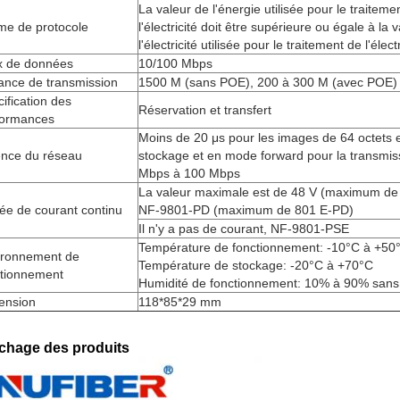
La valeur de l'énergie utilisée pour le traiteme
me de protocole
l'électricité doit être supérieure ou égale à la 
l'électricité utilisée pour le traitement de l'électr
x de données
10/100 Mbps
ance de transmission
1500 M (sans POE), 200 à 300 M (avec POE)
ification des
Réservation et transfert
formances
Moins de 20 μs pour les images de 64 octets
ence du réseau
stockage et en mode forward pour la transmis
Mbps à 100 Mbps
La valeur maximale est de 48 V (maximum de 
ée de courant continu
NF-9801-PD (maximum de 801 E-PD)
Il n'y a pas de courant, NF-9801-PSE
Température de fonctionnement: -10°C à +50
ironnement de
Température de stockage: -20°C à +70°C
ctionnement
Humidité de fonctionnement: 10% à 90% sans
ension
118*85*29 mm
ichage des produits