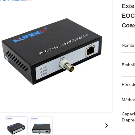
Exte
EOC 
Coax
Nombre
Emball
Périod
Méthod
Capaci
D'appr