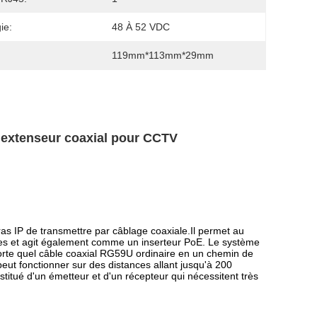
ie:
48 À 52 VDC
119mm*113mm*29mm
extenseur coaxial pour CCTV
 IP de transmettre par câblage coaxiale.Il permet au
les et agit également comme un inserteur PoE. Le système
orte quel câble coaxial RG59U ordinaire en un chemin de
ut fonctionner sur des distances allant jusqu'à 200
tué d'un émetteur et d'un récepteur qui nécessitent très