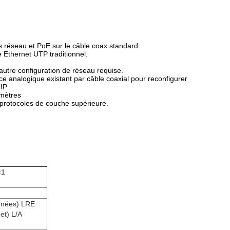
 réseau et PoE sur le câble coax standard.
e Ethernet UTP traditionnel.
autre configuration de réseau requise.
nce analogique existant par câble coaxial pour reconfigurer
IP.
 mètres
 protocoles de couche supérieure.
×1
onnées) LRE
et) L/A