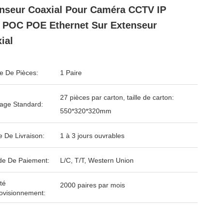
nseur Coaxial Pour Caméra CCTV IP
POC POE Ethernet Sur Extenseur
ial
 De Pièces:
1 Paire
27 pièces par carton, taille de carton:
age Standard:
550*320*320mm
e De Livraison:
1 à 3 jours ouvrables
e De Paiement:
L/C, T/T, Western Union
té
2000 paires par mois
ovisionnement: