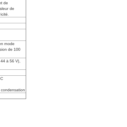
nt de
valeur de
icité.
 en mode
sion de 100
44 à 56 V),
°C
 condensation