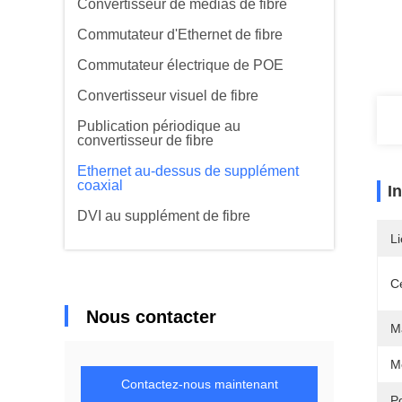
Convertisseur de médias de fibre
Commutateur d'Ethernet de fibre
Commutateur électrique de POE
Convertisseur visuel de fibre
Publication périodique au
convertisseur de fibre
Ethernet au-dessus de supplément
coaxial
I
DVI au supplément de fibre
Li
Ce
Nous contacter
Ma
M
Contactez-nous maintenant
P