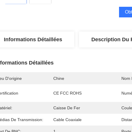
Obt
Informations Détaillées
Description Du 
nformations Détaillées
eu D'origine
Chine
Nom 
rtification
CE FCC ROHS
Numé
tériel:
Caisse De Fer
Coule
édias De Transmission:
Cable Coaxiale
Dista
ort De BNC:
1
Ports