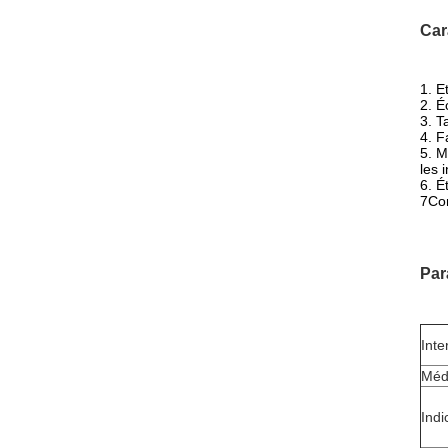
Car
1. E
2. É
3. T
4. F
5. M
les 
6. É
7Com
Par
Inte
Méd
Indi