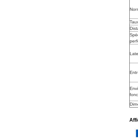
Nor
Tau
Dist
Spéc
per
Lat
Entr
Env
fon
Dim
Aff