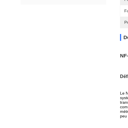
F
Pr
D
NF
Déf
Le N
syst
tran
comm
mètr
peu 