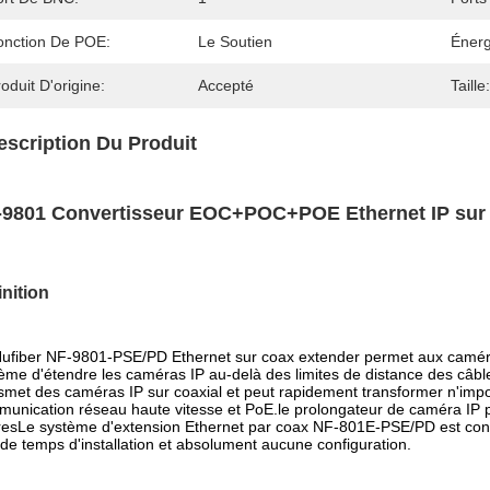
onction De POE:
Le Soutien
Énerg
oduit D'origine:
Accepté
Taille:
escription Du Produit
-9801 Convertisseur EOC+POC+POE Ethernet IP sur 
inition
ufiber NF-9801-PSE/PD Ethernet sur coax extender permet aux caméras
ème d'étendre les caméras IP au-delà des limites de distance des câb
smet des caméras IP sur coaxial et peut rapidement transformer n'imp
unication réseau haute vitesse et PoE.le prolongateur de caméra IP pe
esLe système d'extension Ethernet par coax NF-801E-PSE/PD est consti
de temps d'installation et absolument aucune configuration.