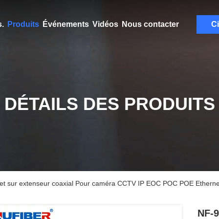
.
Produits
Événements
Vidéos
Nous contacter
Ci
DÉTAILS DES PRODUITS
 sur extenseur coaxial Pour caméra CCTV IP EOC POC POE Ethernet 
NF-9