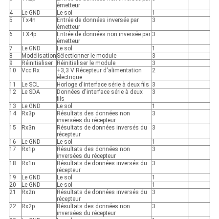
émetteur
4
Le GND
Le sol
1
5
Tx4n
Entrée de données inversée par
3
émetteur
6
TX4p
Entrée de données non inversée par
3
émetteur
7
Le GND
Le sol
1
8
Modélisation
Sélectionner le module
3
9
Réinitialiser
Réinitialiser le module
3
10
Vcc Rx
+3,3 V Récepteur d'alimentation
2
électrique
11
Le SCL
Horloge d'interface série à deux fils
3
12
Le SDA
Données d'interface série à deux
3
fils
13
Le GND
Le sol
1
14
Rx3p
Résultats des données non
3
inversées du récepteur
15
Rx3n
Résultats de données inversés du
3
récepteur
16
Le GND
Le sol
1
17
Rx1p
Résultats des données non
3
inversées du récepteur
18
Rx1n
Résultats de données inversés du
3
récepteur
19
Le GND
Le sol
1
20
Le GND
Le sol
1
21
Rx2n
Résultats de données inversés du
3
récepteur
22
Rx2p
Résultats des données non
3
inversées du récepteur