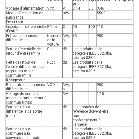
prie.
Voltage d'alimentation
V
V
3.14
3.3
3.46
CC
Module Déperdition de
mW
5500
puissance
Émetteur
Impédance différentielle
R
Oh
90
100
110
Dans
d'entrée
Entrée de données
Numéro
MVp-
35
900
différentielles
de la
p
voiture
Perte différentielle de
RLd
dB
Les produits de la
retour d'entrée (min)
catégorie IEEE 802.3ba,
section 83E-5
Perte de retour de
RLdc
dB
Les produits de la
l'entrée différentielle par
catégorie IEEE 802.3ba,
rapport au mode
section 83E-6
commun (min)
Récepteur
Résultats des données
VOD
MVp-
900
différentielles
p
Voltage de sortie en
MV
17.5
mode courant alternatif
commun (RMS)
Perte de retour
dB
Les données de
différentielle de sortie
référence doivent être
(min)
fournies
conformément à
l'annexe I.
Perte de retour
dB
Les produits de la
commune à la
catégorie IEEE 802.3ba,
conversion en mode
section 83E-3