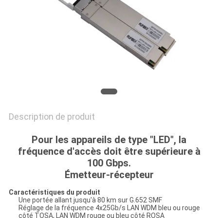
PLAN
DU
SITE
POLITIQUE
DE
CONFIDENTIALITÉ
Description de produit
Pour les appareils de type "LED", la
fréquence d'accès doit être supérieure à
100 Gbps.
Émetteur-récepteur
Caractéristiques du produit
Une portée allant jusqu'à 80 km sur G.652 SMF
Réglage de la fréquence 4x25Gb/s LAN WDM bleu ou rouge
côté TOSA, LAN WDM rouge ou bleu côté ROSA