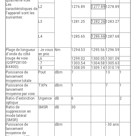
quatrième voie
Les
L2
1276.89
1277.89
1278.89
caractéristiques de
l'appareil sont les
suivantes:
L3
1281.25
1282.26
1283.27
L4
1285.65
1286.66
1287.68
Plage de longueur
- Je vous
Nm
1294.53
1295.56
1296.59
d'onde du côté
en prie.
rouge 4e voie
L6
1299.02
1300.05
1301.09
(QSFP28100-
- 7
1303.54
1304.58
1305.63
BX80D)
- 8
1308.09
1309.14
1310.19
Puissance de
Pout
dBm
7
13
1
lancement
moyenne totale
Puissance de
TXPx
dBm
1
7
1
lancement
moyenne par voie
Ratio d'extinction
Urgence
dB
6
2
optique
Ratio de
SMSR
dB
30
suppression en
mode latéral
(SMSR)
Puissance de
dBm
- 30 ans
lancement
moyenne de