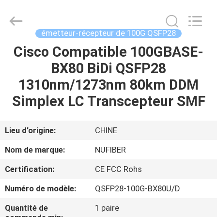
Fivision
Digital
Technology
Co.,Ltd.
All
émetteur-récepteur de 100G QSFP28
Rights
Reserved.
Developed
Cisco Compatible 100GBASE-
MAISON
by
ECER
BX80 BiDi QSFP28
PRODUITS
1310nm/1273nm 80km DDM
Simplex LC Transcepteur SMF
AU
SUJET
Lieu d'origine:
CHINE
DE
Nom de marque:
NUFIBER
NOUS
Certification:
CE FCC Rohs
Numéro de modèle:
QSFP28-100G-BX80U/D
VISITE
D'USINE
Quantité de
1 paire