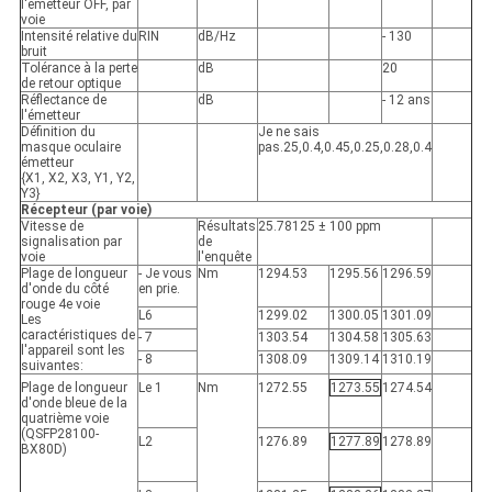
l'émetteur OFF, par
voie
Intensité relative du
RIN
dB/Hz
- 130
bruit
Tolérance à la perte
dB
20
de retour optique
Réflectance de
dB
- 12 ans
l'émetteur
Définition du
Je ne sais
masque oculaire
pas.25,0.4,0.45,0.25,0.28,0.4
émetteur
{X1, X2, X3, Y1, Y2,
Y3}
Récepteur (par voie)
Vitesse de
Résultats
25.78125 ± 100 ppm
signalisation par
de
voie
l'enquête
Plage de longueur
- Je vous
Nm
1294.53
1295.56
1296.59
d'onde du côté
en prie.
rouge 4e voie
L6
1299.02
1300.05
1301.09
Les
caractéristiques de
- 7
1303.54
1304.58
1305.63
l'appareil sont les
- 8
1308.09
1309.14
1310.19
suivantes:
Plage de longueur
Le 1
Nm
1272.55
1273.55
1274.54
d'onde bleue de la
quatrième voie
(QSFP28100-
L2
1276.89
1277.89
1278.89
BX80D)