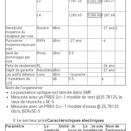
L3
1281.25
1282.26
1283.27
L4
1285.65
1286.66
1287.68
Sensitivité
Rxsens
dBm
- 27 ans
3
moyenne du
récepteur par voie
Puissance
RXPx
dBm
- 27 ans
- 6
moyenne reçue par
voie
Seuil de
Pmax
dBm
5.5
dommages par
voie
Perte de rendement
RL
- 26 ans
Dépôt de garantie
Résultats
dBm
- 27 ans
Les actifs détenus
Lose
dBm
- Quarante
L' hystérésis de
dB
0.5
6
LOS
Nom de l'organisme:
La puissance optique est lancée dans SMF.
Mesurée avec un PRBS 2
-1 modèle de test @25.78125, le
31
taux de réussite ≤ 5E-5.
Mesurée avec un PRBS 2
- 1 modèle d'essai @ 25,78125
31
Gb/s, BER≤5E-5
II. Le secteur privé
Caractéristiques électriques
Paramètre
Le
Unité
- Je
Le
Je suis
Nom de
symbole
vous en
type
désolé.
l'entreprise