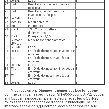
23
Le GND
Le sol
1
24
Rx4n
Résultats de données inversés du
3
récepteur
25
Rx4p
Résultats des données non
3
inversées du récepteur
26
Le GND
Le sol
1
27
ModPrsL
Module présent
3
28
IntL
Interrompre
3
29
Vcc Tx
+3,3 V Transmetteur
2
d'alimentation
30
Vcc1
Énergie de +3,3 V
2
31
Le mode
Mode basse consommation
3
LPMode
32
Le GND
Le sol
1
33
Le Tx3p
Entrée de données non inversée par
3
émetteur
34
T3n
Entrée de données inversée par
3
émetteur
35
Le GND
Le sol
1
36
T1p
Entrée de données non inversée par
3
émetteur
37
T1n
Entrée de données inversée par
3
émetteur
38
Le GND
Le sol
1
V. Je vous en prie.
Diagnostic numérique
Les fonctions
Comme défini par la spécification SFF-8665 pour QSFP28 Copper
and Optical Transceiver, nos émetteurs-récepteurs QSFP28
fournissent des fonctions de diagnostic numérique via une
interface série à 2 fils,qui permet l'accès en temps réel aux