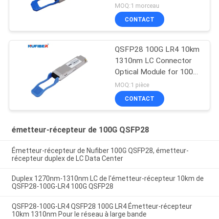
récepteur LC de 10KM
MOQ:1 morceau
1310nm 100G QSFP28
CONTACT
QSFP28 100G LR4 10km
1310nm LC Connector
Optical Module for 100G
QSFP28 Transceiver
MOQ:1 pièce
CONTACT
émetteur-récepteur de 100G QSFP28
Émetteur-récepteur de Nufiber 100G QSFP28, émetteur-
récepteur duplex de LC Data Center
Duplex 1270nm-1310nm LC de l'émetteur-récepteur 10km de
QSFP28-100G-LR4 100G QSFP28
QSFP28-100G-LR4 QSFP28 100G LR4 Émetteur-récepteur
10km 1310nm Pour le réseau à large bande