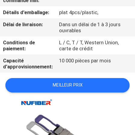
commande min:
Détails d'emballage:
plat 4pcs/plastic,
CONTRÔLE
DE
Délai de livraison:
Dans un délai de 1 à 3 jours
ouvrables
QUALITÉ
Conditions de
L / C, T / T, Western Union,
paiement:
carte de crédit
CONTACTEZ-
Capacité
10 000 pièces par mois
NOUS
d'approvisionnement:
NOUVELLES
MEILLEUR PRIX
DEMANDEZ
UNE
CITATION