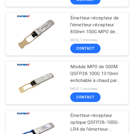
Émetteur-récepteur de
l'émetteur-récepteur
850nm 100G MPO de
QSFP28-100G-SR4
MOQ:1 morceau
100G QSFP28
CONTACT
Module MPO de 500M
QSFP28 100G 1310nm
enfichable à chaud par
QSFP28-100G-SR4
MOQ:1 morceau
CONTACT
Émetteur-récepteur
optique QSFP28-100G-
LR4 de l'émetteur-