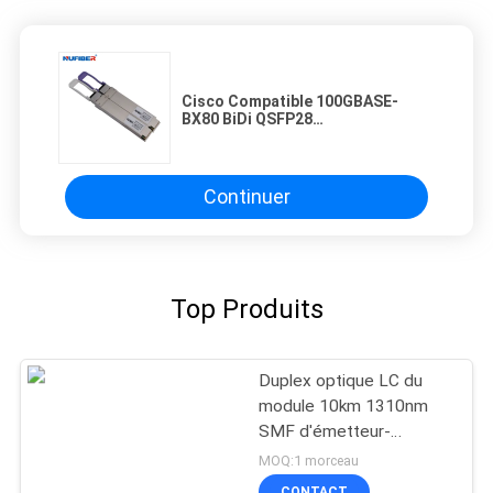
Cisco Compatible 100GBASE-
BX80 BiDi QSFP28
1310nm/1273nm 80km DDM
Simplex LC Transcepteur SMF
Continuer
Top Produits
Duplex optique LC du
module 10km 1310nm
SMF d'émetteur-
récepteur de QSFP-40G-
MOQ:1 morceau
LR4 QSFP+
CONTACT