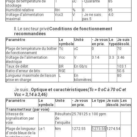
Plage de température de
T
C
- Quarante
85
o
stockage
Humidité relative
RH
%
0
95
Voltage d'alimentation
Vcc3
V
- Je ne sais
4.0
maximal
pas.5
II. Le secteur privé
Conditions de fonctionnement
recommandées
Paramètre
Le
Unité
- Je vous
Le
Je suis
symbole
en prie.
type
désolé.
Plage de température du boîtier
Tc
C
0
70
o
de fonctionnement
Voltage de l'alimentation
Vcc
V
3.14
3.3
3.46
électrique
Taux de débit
BR
En Gb/s
103.1
Ratio d'erreur de bits
RSE
5E-5
Longueur maximale de liaison
L
En
80
prise en charge
kilomètres
Je suis...
Optique et caractéristiques
(Tc = 0 oC à 70 oC et
Vcc = 3,14 à 3,46)
Paramètre
Le
Unité
- Je vous
Le type
Je suis
Les
symbole
en prie.
désolé.
notes
Transmetteur (par voie)
Vitesse de
Résultats
25.78125 ± 100 ppm
signalisation par
de
voie
l'enquête
Plage de longueur
Le 1
Nm
1272.55
1273.55
1274.54
d'onde bleue de la