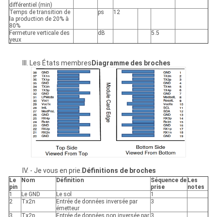
différentiel (min)
Temps de transition de
ps
12
la production de 20% à
80%
Fermeture verticale des
dB
5.5
yeux
III. Les États membres
Diagramme des broches
IV. - Je vous en prie.
Définitions de broches
Le
Nom
Définition
Séquence de
Les
pin
prise
notes
1
Le GND
Le sol
1
2
Tx2n
Entrée de données inversée par
3
émetteur
3
Tx2p
Entrée de données non inversée par
3