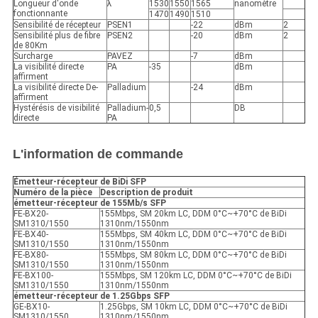
Longueur d'onde
λ
1530
1550
1565
nanomètre
fonctionnante
1470
1490
1510
Sensibilité de récepteur
PSEN1
-22
dBm
2
Sensibilité plus de fibre
PSEN2
-20
dBm
2
de 80Km
Surcharge
PAVEZ
-7
dBm
La visibilité directe
PA
-35
dBm
affirment
La visibilité directe De-
Palladium
-24
dBm
affirment
Hystérésis de visibilité
Palladium-
0,5
DB
directe
PA
L'information de commande
Émetteur-récepteur de BiDi SFP
Numéro de la pièce
Description de produit
émetteur-récepteur de 155Mb/s SFP
FE-BX20-
155Mbps, SM 20km LC, DDM 0°C~+70°C de BiDi
SM1310/1550
1310nm/1550nm
FE-BX40-
155Mbps, SM 40km LC, DDM 0°C~+70°C de BiDi
SM1310/1550
1310nm/1550nm
FE-BX80-
155Mbps, SM 80km LC, DDM 0°C~+70°C de BiDi
SM1310/1550
1310nm/1550nm
FE-BX100-
155Mbps, SM 120km LC, DDM 0°C~+70°C de BiDi
SM1310/1550
1310nm/1550nm
émetteur-récepteur de 1.25Gbps SFP
GE-BX10-
1.25Gbps, SM 10km LC, DDM 0°C~+70°C de BiDi
SM1310/1550
1310nm/1550nm