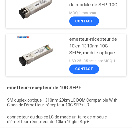
de module de SFP-10G-
SR Sfp+
MOQ:1 morceau
CONTACT
émetteur-récepteur de
10km 1310nm 10G
SFP+, module optique
d'émetteur-récepteur de
USD 25~35 per piece MOQ:1 morceau
LC DDM
CONTACT
émetteur-récepteur de 10G SFP+
SM duplex optique 1310nm 20km LC DOM Compatible With
Cisco de l'émetteur-récepteur 10G SFP+ LR
connecteur du duplex LC de mode unitaire de module
d'émetteur-récepteur de 10km 10gbe Sfp+