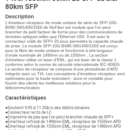
80km SFP
Description
L'émetteur-récepteur de mode unitaire de série du SFP-10G-
BX80-SM1490/1550 de NuFiber est module que l'on peut
brancher de petit facteur de forme pour des communications de
données optiques telles que l'Ethernet 10G. Il est avec le
connecteur mâle de SFP+ 20 pour permettre la capacité chaude
de prise. Le module SFP-10G-BX80-SM1490/1550 est conçu
pour la fibre de mode unitaire et fonctionne à
une
longueur
d'onde nominale de 1490nm ou de 1550nm ; La section
d'émetteur utilise un laser d'EML, qui est laser de la classe 1
conforme selon la norme de sécurité internationale IEC-60825.
La section de récepteur se compose d'une photodiode d'APD
intégrée avec un TIA. Les conceptions d'émetteur-récepteur sont
optimisées pour la haute exécutent - ance et rentable pour
fournir des clients les meilleures solutions pour la
télécommunication.
Caractéristiques
●Soutient 9,95 à 11.3Gb/s des débits binaires
●Connecteur recto de LC
●Empreinte de pas que l'on peut brancher chaude de SFP+
●Émetteur refroidi de 1490nm EML, récepteur de 1550nm APD
●Émetteur refroidi de 1550nm EML, récepteur de 1490nm APD