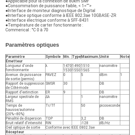
●Applicable pour la connexion de 80km SMF
●Consommation de puissance faible, < 1="">
●Interface de moniteur diagnostique de Digital
●Interface optique conforme à IEEE 802.3ae 10GBASE-ZR
●Interface électrique conforme à SFF-8431
●Température de carter fonctionnante :
Commerical : °C 0 à 70
Paramètres optiques
Paramètre
Symbole
Mn.
Type
Maximum.
Unité
Note
Émetteur
Longueur d'onde
λ
1470
1490
1510
nanomètre
fonctionnante
1530
1550
1565
Avenue. de puissance
PAVEZ
0
5
dBm
1
de sortie (permis)
Rapport de suppression
SMSR
30
DB
de Côté-mode
Rapport d'extinction
ER
9
DB
Largeur spectrale de
Δλ
1
nanomètre
RMS
Temps de
Tr/Tf
50
picoseconde
hausse/automne
(20%~80%)
Pénalité de dispersion
TDP
3,2
DB
Bruit relatif d'intensité
RIN
-128
dB/Hz
Oeil optique de sortie
Conforme avec IEEE 0802.3ae
Récepteur