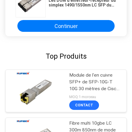
Les DOM d'émetteur-récepteur du
simplex 1490/1550nm LC SFP du
module 10G SFP+ de 10G Bidi
80km SFP
Continuer
Top Produits
Module de l'en cuivre
SFP+ de SFP-10G-T
10G 30 mètres de Cisco
compatible
MOQ:1 morceau
CONTACT
Fibre multi 10gbe LC
300m 850nm de mode