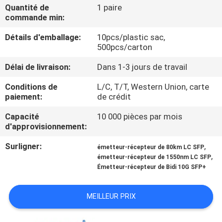
Quantité de
1 paire
commande min:
CONTRÔLE
Détails d'emballage:
10pcs/plastic sac,
DE
500pcs/carton
QUALITÉ
Délai de livraison:
Dans 1-3 jours de travail
CONTACTEZ-
Conditions de
L/C, T/T, Western Union, carte
paiement:
de crédit
NOUS
Capacité
10 000 pièces par mois
d'approvisionnement:
NOUVELLES
Surligner:
,
émetteur-récepteur de 80km LC SFP
,
émetteur-récepteur de 1550nm LC SFP
DEMANDEZ
Émetteur-récepteur de Bidi 10G SFP+
UNE
MEILLEUR PRIX
CITATION