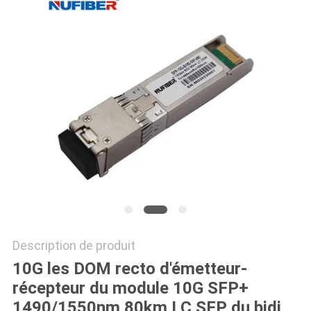
PLAN
DU
SITE
POLITIQUE
DE
CONFIDENTIALITÉ
Description de produit
10G les DOM recto d'émetteur-
récepteur du module 10G SFP+
1490/1550nm 80km LC SFP du bidi