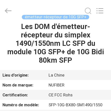
Shenzhen
Fivision
Digital
Technology
Co.,Ltd.
émetteur-récepteur de 10G SFP+
All
Rights
Reserved.
Les DOM d'émetteur-
MAISON
Developed
by
récepteur du simplex
ECER
PRODUITS
1490/1550nm LC SFP du
module 10G SFP+ de 10G Bidi
AU
80km SFP
SUJET
DE
Lieu d'origine:
La Chine
NOUS
Nom de marque:
NUFIBER
Certification:
CE FCC Rohs
VISITE
Numéro de modèle:
SFP-10G-BX80-SM1490/1550
D'USINE