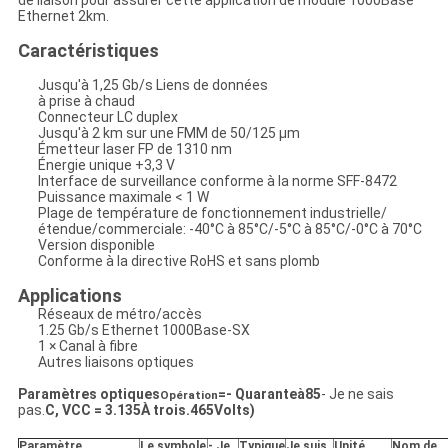
de liaison pour assurer cette application de module 1000Base
Ethernet 2km.
Caractéristiques
Jusqu'à 1,25 Gb/s Liens de données
à prise à chaud
Connecteur LC duplex
Jusqu'à 2 km sur une FMM de 50/125 μm
Émetteur laser FP de 1310 nm
Énergie unique +3,3 V
Interface de surveillance conforme à la norme SFF-8472
Puissance maximale < 1 W
Plage de température de fonctionnement industrielle/
étendue/commerciale: -40°C à 85°C/-5°C à 85°C/-0°C à 70°C
Version disponible
Conforme à la directive RoHS et sans plomb
Applications
Réseaux de métro/accès
1.25 Gb/s Ethernet 1000Base-SX
1 × Canal à fibre
Autres liaisons optiques
Paramètres optiques
=
- Quarante
à
85
- Je ne sais
Opération
pas.
C, VCC = 3.
135
À trois.
465
Volts)
Paramètre
Le symbole
- Je
Typique
Je suis
Unité
Nom de