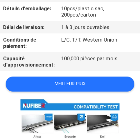
Détails d'emballage:
10pcs/plastic sac,
CONTRÔLE
200pcs/carton
DE
Délai de livraison:
1 à 3 jours ouvrables
QUALITÉ
Conditions de
L/C, T/T, Western Union
paiement:
CONTACTEZ-
Capacité
100,000 pièces par mois
d'approvisionnement:
NOUS
MEILLEUR PRIX
NOUVELLES
DEMANDEZ
UNE
CITATION