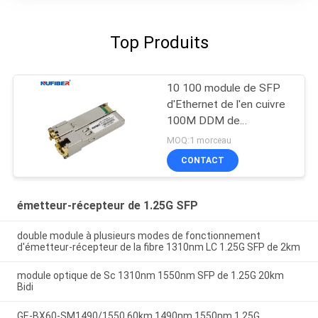
Top Produits
10 100 module de SFP
d'Ethernet de l'en cuivre
100M DDM de
1000Base-T RJ45
MOQ:1 morceau
CONTACT
émetteur-récepteur de 1.25G SFP
double module à plusieurs modes de fonctionnement
d'émetteur-récepteur de la fibre 1310nm LC 1.25G SFP de 2km
module optique de Sc 1310nm 1550nm SFP de 1.25G 20km
Bidi
GE-BX60-SM1490/1550 60km 1490nm 1550nm 1.25G