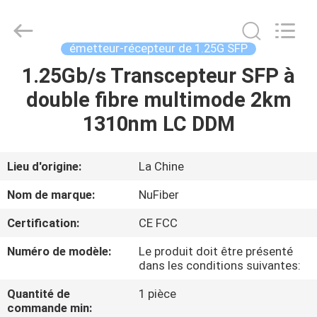
Fivision
Digital
Technology
Co.,Ltd.
All
émetteur-récepteur de 1.25G SFP
Rights
Reserved.
Developed
1.25Gb/s Transcepteur SFP à
MAISON
by
ECER
double fibre multimode 2km
PRODUITS
1310nm LC DDM
AU
Lieu d'origine:
La Chine
SUJET
Nom de marque:
NuFiber
DE
Certification:
CE FCC
NOUS
Numéro de modèle:
Le produit doit être présenté
dans les conditions suivantes:
VISITE
Quantité de
1 pièce
D'USINE
commande min: