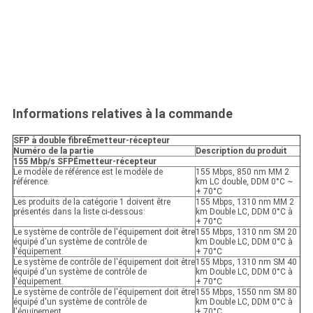
Informations relatives à la commande
SFP à double fibre
Émetteur-récepteur
Numéro de la partie
Description du produit
155 Mbp/s SFP
Émetteur-récepteur
Le modèle de référence est le modèle de
155 Mbps, 850 nm MM 2
référence.
km LC double, DDM 0°C ~
+ 70°C
Les produits de la catégorie 1 doivent être
155 Mbps, 1310 nm MM 2
présentés dans la liste ci-dessous:
km Double LC, DDM 0°C à
+ 70°C
Le système de contrôle de l'équipement doit être
155 Mbps, 1310 nm SM 20
équipé d'un système de contrôle de
km Double LC, DDM 0°C à
l'équipement.
+ 70°C
Le système de contrôle de l'équipement doit être
155 Mbps, 1310 nm SM 40
équipé d'un système de contrôle de
km Double LC, DDM 0°C à
l'équipement.
+ 70°C
Le système de contrôle de l'équipement doit être
155 Mbps, 1550 nm SM 80
équipé d'un système de contrôle de
km Double LC, DDM 0°C à
l'équipement.
+ 70°C