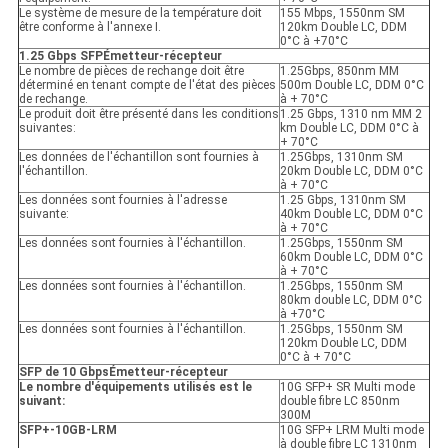
Le système de mesure de la température doit
155 Mbps, 1550nm SM
être conforme à l'annexe I.
120km Double LC, DDM
0°C à +70°C
1.25 Gbps SFP
Émetteur-récepteur
Le nombre de pièces de rechange doit être
1.25Gbps, 850nm MM
déterminé en tenant compte de l'état des pièces
500m Double LC, DDM 0°C
de rechange.
à + 70°C
Le produit doit être présenté dans les conditions
1.25 Gbps, 1310 nm MM 2
suivantes:
km Double LC, DDM 0°C à
+ 70°C
Les données de l'échantillon sont fournies à
1.25Gbps, 1310nm SM
l'échantillon.
20km Double LC, DDM 0°C
à + 70°C
Les données sont fournies à l'adresse
1.25 Gbps, 1310nm SM
suivante:
40km Double LC, DDM 0°C
à + 70°C
Les données sont fournies à l'échantillon.
1.25Gbps, 1550nm SM
60km Double LC, DDM 0°C
à + 70°C
Les données sont fournies à l'échantillon.
1.25Gbps, 1550nm SM
80km double LC, DDM 0°C
à +70°C
Les données sont fournies à l'échantillon.
1.25Gbps, 1550nm SM
120km Double LC, DDM
0°C à + 70°C
SFP de 10 Gbps
Émetteur-récepteur
Le nombre d'équipements utilisés est le
10G SFP+ SR Multi mode
suivant:
double fibre LC 850nm
300M
SFP+-10GB-LRM
10G SFP+ LRM Multi mode
à double fibre LC 1310nm