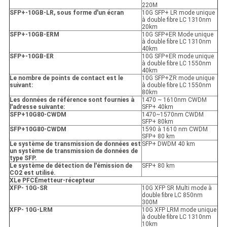
220M
SFP+-10GB-LR, sous forme d'un écran
10G SFP+ LR mode unique
à double fibre LC 1310nm
20km
SFP+-10GB-ER
M
10G SFP+ER Mode unique
à double fibre LC 1310nm
40km
SFP+-10GB-ER
10G SFP+ER mode unique
à double fibre LC 1550nm
40km
Le nombre de points de contact est le
10G SFP+ZR mode unique
suivant:
à double fibre LC 1550nm
80km
Les données de référence sont fournies à
1470 ~ 1610nm CWDM
l'adresse suivante:
SFP+ 40km
SFP+10G80-CWDM
1470~1570nm CWDM
SFP+ 80km
SFP+10G80-CWDM
1590 à 1610 nm CWDM
SFP+ 80 km
Le système de transmission de données est
SFP+ DWDM 40 km
un système de transmission de données de
type SFP.
Le système de détection de l'émission de
SFP+ 80 km
CO2 est utilisé.
X
Le PFC
Émetteur-récepteur
XFP
- 10G-SR
10G XFP SR Multi mode à
double fibre LC 850nm
300M
XFP
- 10G-LRM
10G XFP LRM mode unique
à double fibre LC 1310nm
10km