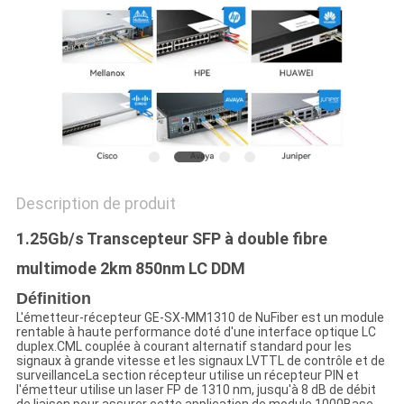
PLAN
DU
SITE
POLITIQUE
DE
CONFIDENTIALITÉ
Description de produit
1.25Gb/s Transcepteur SFP à double fibre
multimode 2km 850nm LC DDM
Définition
L'émetteur-récepteur GE-SX-MM1310 de NuFiber est un module
rentable à haute performance doté d'une interface optique LC
duplex.CML couplée à courant alternatif standard pour les
signaux à grande vitesse et les signaux LVTTL de contrôle et de
surveillanceLa section récepteur utilise un récepteur PIN et
l'émetteur utilise un laser FP de 1310 nm, jusqu'à 8 dB de débit