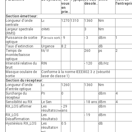
vous
désolé.
.
l'entrepri
en
prie.
.
Section émetteur:
Longueur d'onde
L
1270
1310
1360
Nm
c
centrale
Largeur spectrale
σ
3
Nm
RMS
(RMS)
Puissance de sortie
P
- 9
- 3
dBm
1
Je suis sorti.
optique
Taux d'extinction
Urgence
8.2
dB
Temps de
t
/ t
260
ps
2
R
f
montée/baisse
optique
Intensité relative du
RIN
- 120
dB/Hz
bruit
Masque oculaire de
Conforme à la norme IEEE802.3 z (sécurité
sortie
laser de classe 1)
Section du récepteur:
Longueur d'onde
L
1260
1360
Nm
c
d'entrée optique
Surcharge du
P
0
dBm
4
Il
récepteur
Sensibilité au RX
Le Sen
- 18 ans.
dBm
4
RX_LOS affirmer
Les
- 29
dBm
résultats
ans
Une
RX_LOS
Les
- 19
dBm
Désaffirmation
résultats
D
Hystérésis RX_LOS
Les
0.5
dB
résultats
H
est