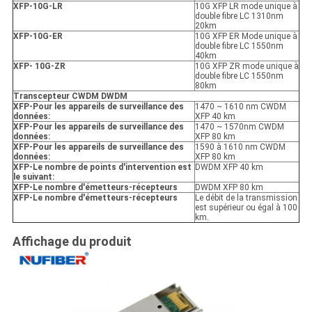
XFP
-10G-LR
10G XFP LR mode unique à
double fibre LC 1310nm
20km
XFP
-10G-ER
10G XFP ER Mode unique à
double fibre LC 1550nm
40km
XFP
- 10G-ZR
10G XFP ZR mode unique à
double fibre LC 1550nm
80km
Transcepteur CWDM DWDM
XFP
-
Pour les appareils de surveillance des
1470 ~ 1610 nm CWDM
données:
XFP 40 km
XFP
-
Pour les appareils de surveillance des
1470 ~ 1570nm CWDM
données:
XFP 80 km
XFP
-
Pour les appareils de surveillance des
1590 à 1610 nm CWDM
données:
XFP 80 km
XFP
-
Le nombre de points d'intervention est
DWDM XFP 40 km
le suivant:
XFP
-
Le nombre d'émetteurs-récepteurs
DWDM XFP 80 km
XFP
-
Le nombre d'émetteurs-récepteurs
Le débit de la transmission
est supérieur ou égal à 100
km.
Affichage du produit