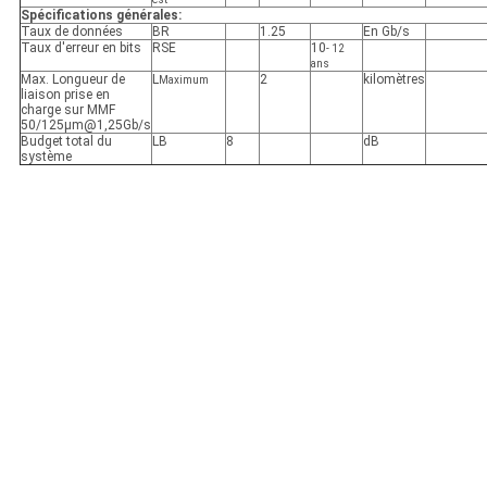
Spécifications générales:
Taux de données
BR
1.25
En Gb/s
Taux d'erreur en bits
RSE
10
- 12
ans
Max. Longueur de
L
2
kilomètres
Maximum
liaison prise en
charge sur MMF
50/125μm@1,25Gb/s
Budget total du
LB
8
dB
système