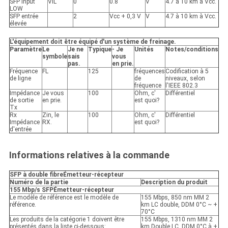
SFP Input
VIL
0
0.8
V
4.7 à 10 km à Vcc.
LOW
SFP entrée
2
Vcc + 0,3 V
V
4.7 à 10 km à Vcc.
élevée
L'équipement doit être équipé d'un système de freinage.
Paramètre
Le
Je ne
Typique
- Je
Unités
Notes/conditions
symbole
sais
vous
pas.
en prie.
Fréquence
FL
125
fréquences
Codification à 5
de ligne
de
niveaux, selon
fréquence
l'IEEE 802.3
Impédance
Je vous
100
Ohm, c'
Différentiel
de sortie
en prie.
est quoi?
Tx
Rx
Zin, le
100
Ohm, c'
Différentiel
Impédance
RX.
est quoi?
d'entrée
Informations relatives à la commande
SFP à double fibre
Émetteur-récepteur
Numéro de la partie
Description du produit
155 Mbp/s SFP
Émetteur-récepteur
Le modèle de référence est le modèle de
155 Mbps, 850 nm MM 2
référence.
km LC double, DDM 0°C ~ +
70°C
Les produits de la catégorie 1 doivent être
155 Mbps, 1310 nm MM 2
présentés dans la liste ci-dessous:
km Double LC, DDM 0°C à +