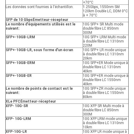
+70°C
Les données sont fournies à l'échantillon.
1.25Gbps, 1550nm SM
120km Double LC, DDM 0°C
à + 70°C
SFP de 10 Gbps
Émetteur-récepteur
Le nombre d'équipements utilisés est le
10G SFP+ SR Multi mode
suivant:
double fibre LC 850nm
300M
SFP+-10GB-LRM
10G SFP+ LRM Multi mode
à double fibre LC 1310nm
220M
SFP+-10GB-LR, sous forme d'un écran
10G SFP+ LR mode unique
à double fibre LC 1310nm
20km
SFP+-10GB-ER
M
10G SFP+ER Mode unique à
double fibre LC 1310nm
40km
SFP+-10GB-ER
10G SFP+ER mode unique à
double fibre LC 1550nm
40km
Le nombre de points de contact est le
10G SFP+ZR mode unique
suivant:
à double fibre LC 1550nm
80km
X
Le PFC
Émetteur-récepteur
XFP
- 10G-SR
10G XFP SR Multi mode à
double fibre LC 850nm
300M
XFP
- 10G-LRM
10G XFP LRM mode unique
à double fibre LC 1310nm
10km
XFP
-10G-LR
10G XFP LR mode unique à