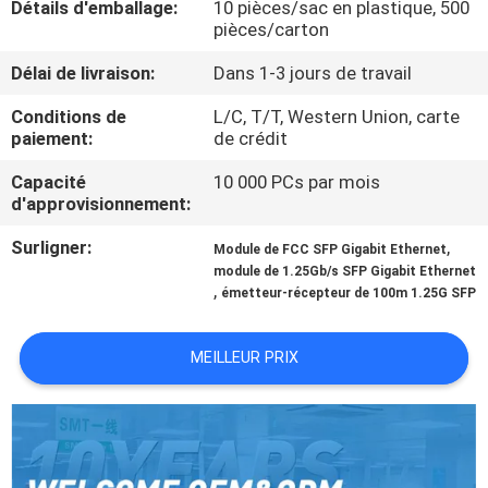
Détails d'emballage:
10 pièces/sac en plastique, 500
pièces/carton
CONTRÔLE
Délai de livraison:
Dans 1-3 jours de travail
DE
Conditions de
L/C, T/T, Western Union, carte
QUALITÉ
paiement:
de crédit
Capacité
10 000 PCs par mois
CONTACTEZ-
d'approvisionnement:
NOUS
Surligner:
,
Module de FCC SFP Gigabit Ethernet
module de 1.25Gb/s SFP Gigabit Ethernet
,
émetteur-récepteur de 100m 1.25G SFP
NOUVELLES
MEILLEUR PRIX
DEMANDEZ
UNE
CITATION