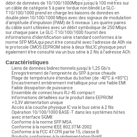
débit de données de 10/100/1000Mbps jusqu'à 100 mètres sur
un câble de catégorie 5 à paire tordue non blindé.Le GLC-
T10/100/1000 prend en charge les liaisons de données en
double plein 10/100/1000 Mbps avec des signaux de modulation
d'amplitude d'impulsion (PAM) de 5 niveaux. Les quatre paires
du câble sont utilisées avec un débit symbolique de 250 Mbps
sur chaque paire. Le GLC-T10/100/1000 fournit des
informations d'identification série standard conformes à la
norme SFP MSA,qui peut être consulté avec l'adresse de A0h via
le protocole CMOS EEPROM série à deux filsL'IC physique peut
également être consulté via un bus série à 2 fils à l'adresse ACh.
Caractéristiques
Liens de données bidirectionnels jusqu'à 1,25 Gb/s
Enregistrement de l'empreinte du SFP à prise chaude
Plage de température étendue du boîtier (de -40°C à +85°C)
Encastrement entièrement métallique pour une faible EMI
Faible dissipation de puissance
Ensemble de connecteurs RJ-45 compact
Informations détaillées sur le produit dans EEPROM
+3,3V alimentation unique
Accès à la couche physique IC via le bus série à 2 fils
Opération 10/100/1000 BASE-T dans les systèmes hôtes
avec interface SGMII
Conforme à la norme SFP MSA
Conforme à la norme IEEE 802.3TM-2002
Conforme à la FCC 47 CFR partie 15, classe B
Produits conformes à la réglementation RoHS