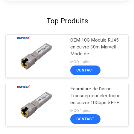
Top Produits
OEM 10G Module RJ45
en cuivre 30m Marvell
Mode de
correspondance de la
MOQ:1 pièce
fréquence du chipset
CONTACT
Fourniture de l'usine
Transcepteur électrique
en cuivre 10Gbps SFP+
RJ45 10Gbase-T Module
MOQ:1 pièce
en cuivre 30m
CONTACT