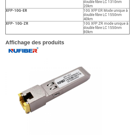
double fibre LC 1310nm
20km
XFP
-10G-ER
10G XFP ER Mode unique à
double fibre LC 1550nm
40km
XFP
- 10G-ZR
10G XFP ZR mode unique à
double fibre LC 1550nm
80km
Affichage des produits