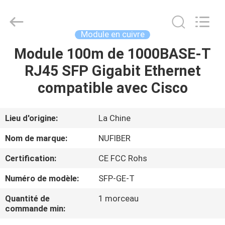
Fivision
Digital
Technology
Co.,Ltd.
All
Module en cuivre
Rights
Reserved.
Module 100m de 1000BASE-T
MAISON
Developed
by
ECER
RJ45 SFP Gigabit Ethernet
PRODUITS
compatible avec Cisco
AU
Lieu d'origine:
La Chine
SUJET
Nom de marque:
NUFIBER
DE
Certification:
CE FCC Rohs
NOUS
Numéro de modèle:
SFP-GE-T
VISITE
Quantité de
1 morceau
commande min:
D'USINE