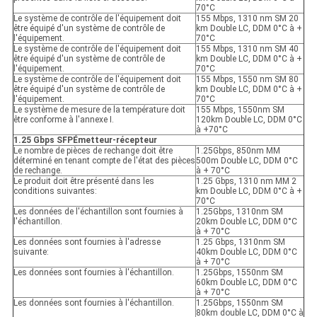
70°C
Le système de contrôle de l'équipement doit
155 Mbps, 1310 nm SM 20
être équipé d'un système de contrôle de
km Double LC, DDM 0°C à +
l'équipement.
70°C
Le système de contrôle de l'équipement doit
155 Mbps, 1310 nm SM 40
être équipé d'un système de contrôle de
km Double LC, DDM 0°C à +
l'équipement.
70°C
Le système de contrôle de l'équipement doit
155 Mbps, 1550 nm SM 80
être équipé d'un système de contrôle de
km Double LC, DDM 0°C à +
l'équipement.
70°C
Le système de mesure de la température doit
155 Mbps, 1550nm SM
être conforme à l'annexe I.
120km Double LC, DDM 0°C
à +70°C
1.25 Gbps SFP
Émetteur-récepteur
Le nombre de pièces de rechange doit être
1.25Gbps, 850nm MM
déterminé en tenant compte de l'état des pièces
500m Double LC, DDM 0°C
de rechange.
à + 70°C
Le produit doit être présenté dans les
1.25 Gbps, 1310 nm MM 2
conditions suivantes:
km Double LC, DDM 0°C à +
70°C
Les données de l'échantillon sont fournies à
1.25Gbps, 1310nm SM
l'échantillon.
20km Double LC, DDM 0°C
à + 70°C
Les données sont fournies à l'adresse
1.25 Gbps, 1310nm SM
suivante:
40km Double LC, DDM 0°C
à + 70°C
Les données sont fournies à l'échantillon.
1.25Gbps, 1550nm SM
60km Double LC, DDM 0°C
à + 70°C
Les données sont fournies à l'échantillon.
1.25Gbps, 1550nm SM
80km double LC, DDM 0°C à