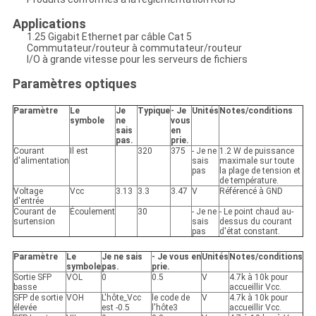
Applications
1.25 Gigabit Ethernet par câble Cat 5
Commutateur/routeur à commutateur/routeur
I/O à grande vitesse pour les serveurs de fichiers
Paramètres optiques
Paramètre
Le
Je
Typique
- Je
Unités
Notes/conditions
symbole
ne
vous
sais
en
pas.
prie.
Courant
Il est
320
375
- Je ne
1.2 W de puissance
d'alimentation
sais
maximale sur toute
pas
la plage de tension et
de température.
Voltage
Vcc
3.13
3.3
3.47
V
Référencé à GND
d'entrée
Courant de
Écoulement
30
- Je ne
- Le point chaud au-
surtension
sais
dessus du courant
pas
d'état constant.
Paramètre
Le
Je ne sais
- Je vous en
Unités
Notes/conditions
symbole
pas.
prie.
Sortie SFP
VOL
0
0.5
V
4.7k à 10k pour
basse
accueillir Vcc.
SFP de sortie
VOH
L'hôte_Vcc
le code de
V
4.7k à 10k pour
élevée
est -0.5
l'hôte3
accueillir Vcc.